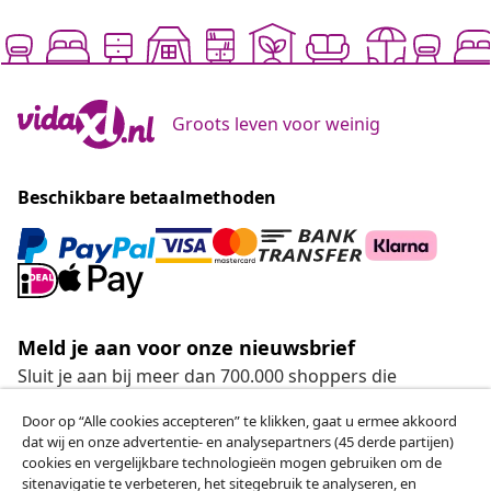
Groots leven voor weinig
Beschikbare betaalmethoden
Meld je aan voor onze nieuwsbrief
Sluit je aan bij meer dan 700.000 shoppers die
wekelijkse deals, seizoensaanbiedingen en nieuwe
Door op “Alle cookies accepteren” te klikken, gaat u ermee akkoord
artikelen van vidaXL ontvangen.
dat wij en onze advertentie- en analysepartners (45 derde partijen)
cookies en vergelijkbare technologieën mogen gebruiken om de
Onze sociale media
sitenavigatie te verbeteren, het sitegebruik te analyseren, en