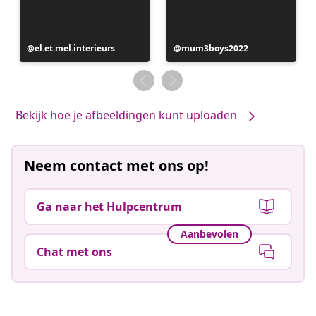
Bericht
el.et.mel.interieurs
Bericht
mum3boys2022
gepubliceerd
gepubliceerd
door
door
Bekijk hoe je afbeeldingen kunt uploaden
Neem contact met ons op!
Ga naar het Hulpcentrum
Aanbevolen
Chat met ons