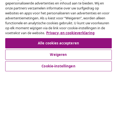
gepersonaliseerde advertenties en inhoud aan te bieden. Wij en
onze partners verzamelen informatie over uw surfgedrag op
websites en apps voor het personaliseren van advertenties en voor
advertentiemetingen. Als u kiest voor “Weigeren”, worden alleen
Herroeping van de overeenkomst
functionele en analytische cookies gebruikt. U kunt uw voorkeuren
op elk moment wijzigen via de link voor cookie-instellingen in de
Een annulering voor je bestelling indienen
voettekst van de website.
Privacy- en cookieverklaring
Herroeping van de overeenkomst
Alle cookies accepteren
Weigeren
Klantenservice
Cookie-instellingen
Zakelijk
vidaXL
Ontdek meer