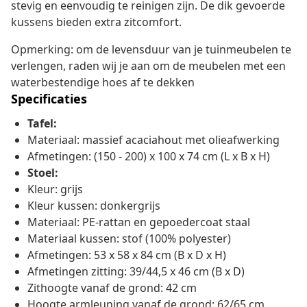
stevig en eenvoudig te reinigen zijn. De dik gevoerde
kussens bieden extra zitcomfort.
Opmerking: om de levensduur van je tuinmeubelen te
verlengen, raden wij je aan om de meubelen met een
waterbestendige hoes af te dekken
Specificaties
Tafel:
Materiaal: massief acaciahout met olieafwerking
Afmetingen: (150 - 200) x 100 x 74 cm (L x B x H)
Stoel:
Kleur: grijs
Kleur kussen: donkergrijs
Materiaal: PE-rattan en gepoedercoat staal
Materiaal kussen: stof (100% polyester)
Afmetingen: 53 x 58 x 84 cm (B x D x H)
Afmetingen zitting: 39/44,5 x 46 cm (B x D)
Zithoogte vanaf de grond: 42 cm
Hoogte armleuning vanaf de grond: 62/65 cm