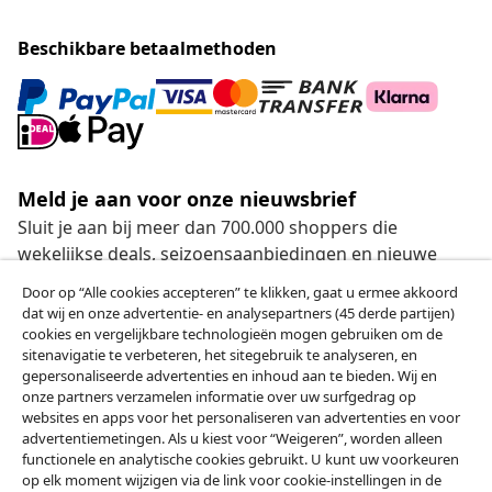
Beschikbare betaalmethoden
Meld je aan voor onze nieuwsbrief
Sluit je aan bij meer dan 700.000 shoppers die
wekelijkse deals, seizoensaanbiedingen en nieuwe
artikelen van vidaXL ontvangen.
Door op “Alle cookies accepteren” te klikken, gaat u ermee akkoord
dat wij en onze advertentie- en analysepartners (45 derde partijen)
Onze sociale media
cookies en vergelijkbare technologieën mogen gebruiken om de
sitenavigatie te verbeteren, het sitegebruik te analyseren, en
gepersonaliseerde advertenties en inhoud aan te bieden. Wij en
onze partners verzamelen informatie over uw surfgedrag op
websites en apps voor het personaliseren van advertenties en voor
Herroeping van de overeenkomst
advertentiemetingen. Als u kiest voor “Weigeren”, worden alleen
functionele en analytische cookies gebruikt. U kunt uw voorkeuren
Een annulering voor je bestelling indienen
op elk moment wijzigen via de link voor cookie-instellingen in de