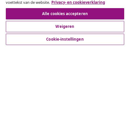
voettekst van de website.
Privacy- en cookieverklaring
Herroeping van de overeenkomst
Alle cookies accepteren
Weigeren
Klantenservice
Cookie-instellingen
Zakelijk
vidaXL
Ontdek meer