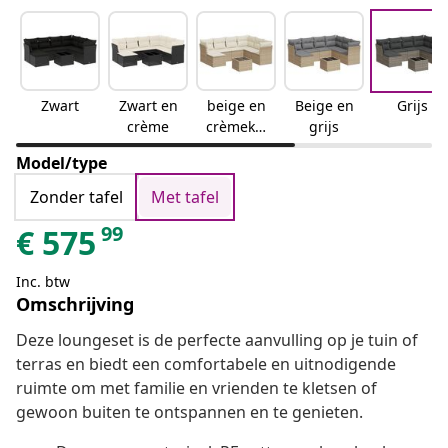
Zwart
Zwart en
beige en
Beige en
Grijs
crème
crèmekle
grijs
urig
Model/type
Zonder tafel
Met tafel
99
€
575
Inc. btw
Omschrijving
Deze loungeset is de perfecte aanvulling op je tuin of
terras en biedt een comfortabele en uitnodigende
ruimte om met familie en vrienden te kletsen of
gewoon buiten te ontspannen en te genieten.