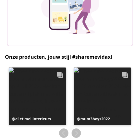
Onze producten, jouw stijl #sharemevidaxl
Bericht
el.et.mel.interieurs
Bericht
mum3boys2022
gepubliceerd
gepubliceerd
door
door