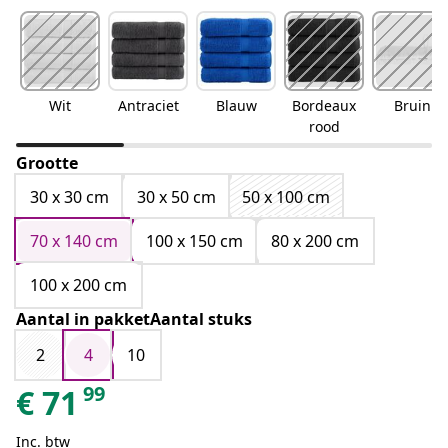
Wit
Antraciet
Blauw
Bordeaux
Bruin
rood
Grootte
30 x 30 cm
30 x 50 cm
50 x 100 cm
70 x 140 cm
100 x 150 cm
80 x 200 cm
100 x 200 cm
Aantal in pakketAantal stuks
2
4
10
99
€
71
Inc. btw