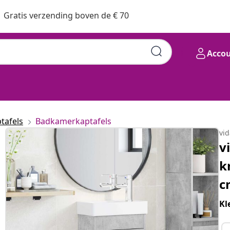
Gratis verzending boven de € 70
Acco
tafels
Badkamerkaptafels
vi
v
k
c
Kl