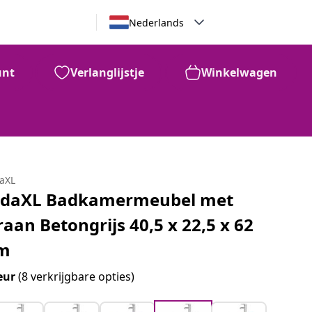
Nederlands
unt
Verlanglijstje
Winkelwagen
daXL
idaXL Badkamermeubel met
raan Betongrijs 40,5 x 22,5 x 62
m
eur
(8 verkrijgbare opties)