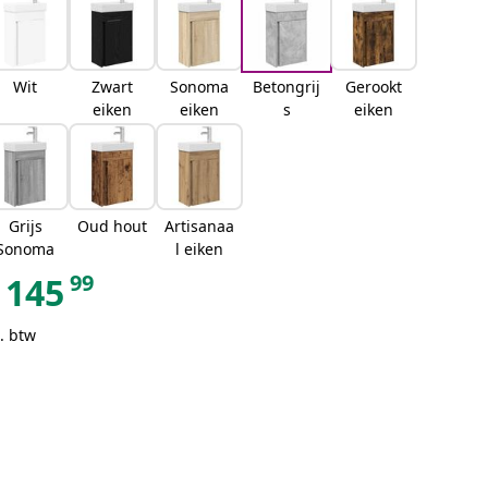
Wit
Zwart
Sonoma
Betongrij
Gerookt
eiken
eiken
s
eiken
Grijs
Oud hout
Artisanaa
Sonoma
l eiken
99
145
. btw