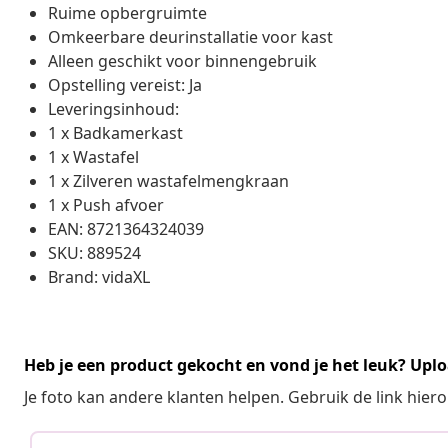
Ruime opbergruimte
Omkeerbare deurinstallatie voor kast
Alleen geschikt voor binnengebruik
Opstelling vereist: Ja
Leveringsinhoud:
1 x Badkamerkast
1 x Wastafel
1 x Zilveren wastafelmengkraan
1 x Push afvoer
EAN: 8721364324039
SKU: 889524
Brand: vidaXL
Heb je een product gekocht en vond je het leuk? Uplo
Je foto kan andere klanten helpen. Gebruik de link hie