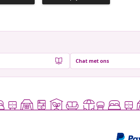
gepubliceerd
gepubli
door
door
Chat met ons