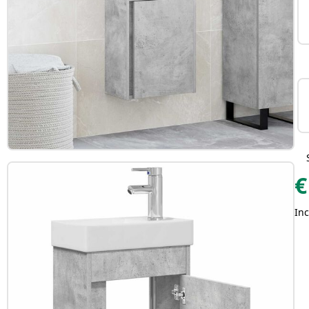
€
Inc