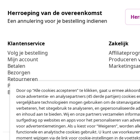
Herroeping van de overeenkomst
Her
Een annulering voor je bestelling indienen
Klantenservice
Zakelijk
Volg je bestelling
Affiliatepro
Mijn account
Produceren v
Betalen
Marketings
Bezorgen
Retourneren
Productinformatie
Door op “Alle cookies accepteren” te klikken, gaat u ermee akkoord
Bestellen
onze advertentie- en analysepartners (45 derde partijen) cookies e
vergelijkbare technologieën mogen gebruiken om de sitenavigatie
verbeteren, het sitegebruik te analyseren, en gepersonaliseerde a
en inhoud aan te bieden. Wij en onze partners verzamelen informa
surfgedrag op websites en apps voor het personaliseren van adver
voor advertentiemetingen. Als u kiest voor “Weigeren”, worden all
functionele en analytische cookies gebruikt. U kunt uw voorkeuren
moment wijzigen via de link voor cookie-instellingen in de voettek