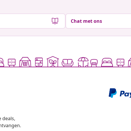
Chat met ons
 deals,
ntvangen.