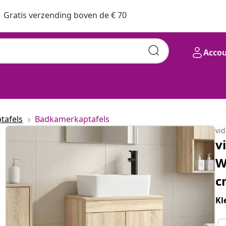
Gratis verzending boven de € 70
Acco
tafels
Badkamerkaptafels
vi
v
W
c
Kl