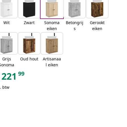
Wit
Zwart
Sonoma
Betongrij
Gerookt
eiken
s
eiken
Grijs
Oud hout
Artisanaa
Sonoma
l eiken
99
221
. btw