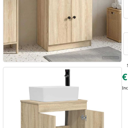
€
Inc