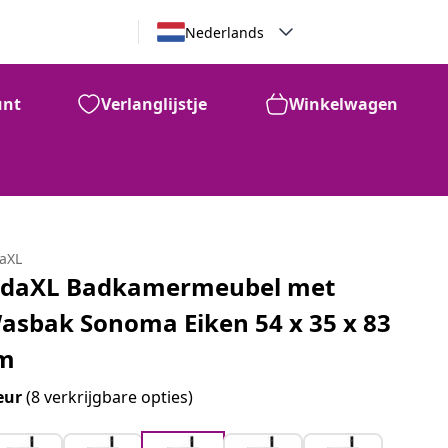
Nederlands
unt
Verlanglijstje
Winkelwagen
daXL
idaXL Badkamermeubel met
asbak Sonoma Eiken 54 x 35 x 83
m
eur
(8 verkrijgbare opties)