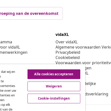
roeping van de overeenkomst
vidaXL
gramma
Over vidaXL
oor vidaXL
Algemene voorwaarden Verko
amenwerkingen
Privacybeleid
Cookiebeleid
Voorwaarden voor prioriteit
Cookie-instellingen
 dat wij en
Werken bij vidaXL
Alle cookies accepteren
n
Veiligheid
 te
EU verantwoordelijke
dvertenties
Weigeren
Beleid voor EPR
tie over uw
Toegankelijkheidsverklaring
tenties en
Cookie-instellingen
een
 op elk
st van de