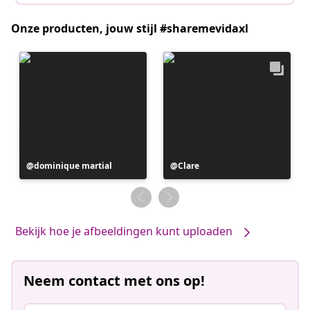
Onze producten, jouw stijl #sharemevidaxl
Bericht
dominique martial
Bericht
Clare
gepubliceerd
gepubliceerd
door
door
Bekijk hoe je afbeeldingen kunt uploaden
Neem contact met ons op!