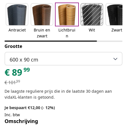
Antraciet
Bruin en
Lichtbrui
Wit
Zwart
zwart
n
Grootte
600 x 90 cm
99
€
89
99
€
101
De laagste reguliere prijs die in de laatste 30 dagen aan
vidaXL-klanten is getoond.
Je bespaart €12,00 (- 12%)
Inc. btw
Omschrijving