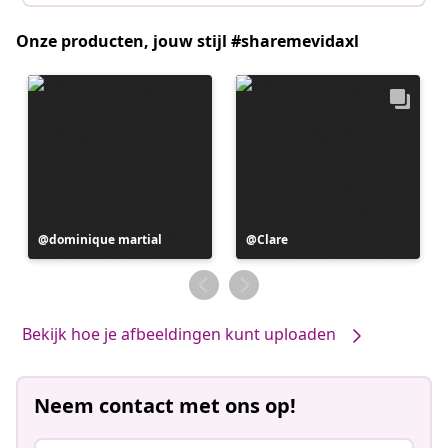
Onze producten, jouw stijl #sharemevidaxl
Bericht
dominique martial
Bericht
Clare
gepubliceerd
gepubliceerd
door
door
Bekijk hoe je afbeeldingen kunt uploaden
Neem contact met ons op!