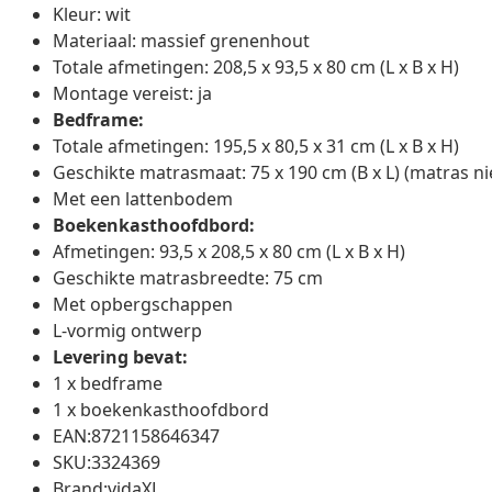
Kleur: wit
Materiaal: massief grenenhout
Totale afmetingen: 208,5 x 93,5 x 80 cm (L x B x H)
Montage vereist: ja
Bedframe:
Totale afmetingen: 195,5 x 80,5 x 31 cm (L x B x H)
Geschikte matrasmaat: 75 x 190 cm (B x L) (matras n
Met een lattenbodem
Boekenkasthoofdbord:
Afmetingen: 93,5 x 208,5 x 80 cm (L x B x H)
Geschikte matrasbreedte: 75 cm
Met opbergschappen
L-vormig ontwerp
Levering bevat:
1 x bedframe
1 x boekenkasthoofdbord
EAN:8721158646347
SKU:3324369
Brand:vidaXL