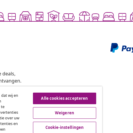
 deals,
ntvangen.
 dat wij en
Alle cookies accepteren
n
roeping van de overeenkomst
 te
dvertenties
Weigeren
tie over uw
tenties en
vidaXL
Cookie-instellingen
een