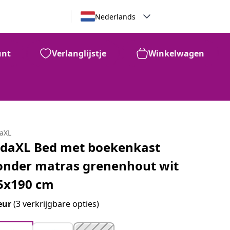
Nederlands
unt
Verlanglijstje
Winkelwagen
daXL
idaXL Bed met boekenkast
onder matras grenenhout wit
5x190 cm
eur
(3 verkrijgbare opties)