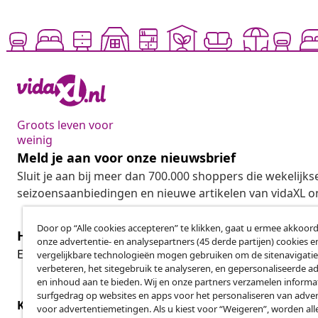
Groots leven voor
weinig
Meld je aan voor onze nieuwsbrief
Sluit je aan bij meer dan 700.000 shoppers die wekelijkse
seizoensaanbiedingen en nieuwe artikelen van vidaXL o
Door op “Alle cookies accepteren” te klikken, gaat u ermee akkoord
Herroeping van de overeenkomst
onze advertentie- en analysepartners (45 derde partijen) cookies e
Her
Een annulering voor je bestelling indienen
vergelijkbare technologieën mogen gebruiken om de sitenavigatie
verbeteren, het sitegebruik te analyseren, en gepersonaliseerde a
en inhoud aan te bieden. Wij en onze partners verzamelen informa
surfgedrag op websites en apps voor het personaliseren van adver
Klantenservice
Zakelijk
voor advertentiemetingen. Als u kiest voor “Weigeren”, worden all