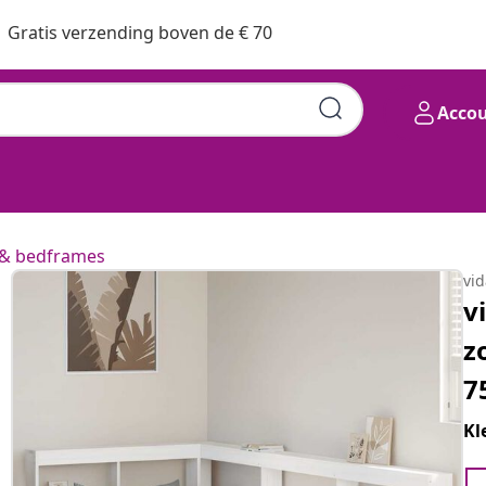
Gratis verzending boven de € 70
Acco
& bedframes
vi
v
z
7
Kl