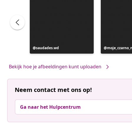
Bericht
saudades.wd
Bericht
moje_czarno_
gepubliceerd
gepubliceerd
door
door
Bekijk hoe je afbeeldingen kunt uploaden
Neem contact met ons op!
Ga naar het Hulpcentrum