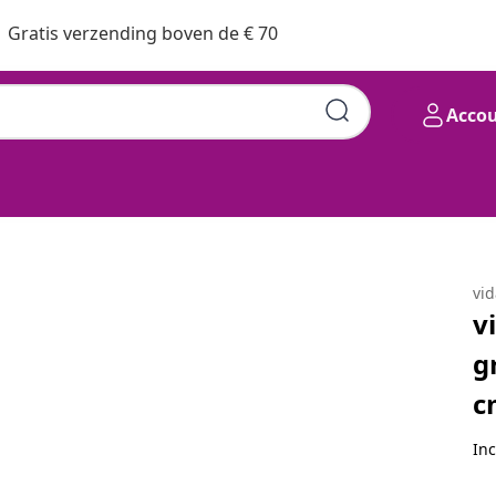
Gratis verzending boven de € 70
Acco
ingbruin 140x200 cm
vi
v
g
c
Inc