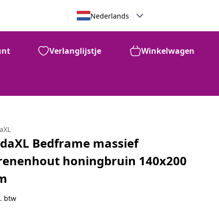
Nederlands
unt
Verlanglijstje
Winkelwagen
daXL
idaXL Bedframe massief
renenhout honingbruin 140x200
m
. btw