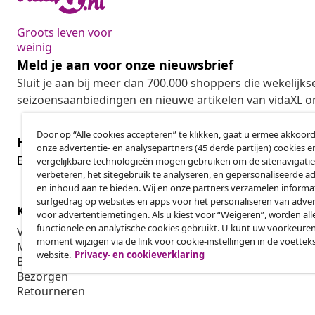
Groots leven voor
weinig
Meld je aan voor onze nieuwsbrief
Sluit je aan bij meer dan 700.000 shoppers die wekelijkse
seizoensaanbiedingen en nieuwe artikelen van vidaXL o
Door op “Alle cookies accepteren” te klikken, gaat u ermee akkoord
Herroeping van de overeenkomst
onze advertentie- en analysepartners (45 derde partijen) cookies e
Her
Een annulering voor je bestelling indienen
vergelijkbare technologieën mogen gebruiken om de sitenavigatie
verbeteren, het sitegebruik te analyseren, en gepersonaliseerde a
en inhoud aan te bieden. Wij en onze partners verzamelen informa
surfgedrag op websites en apps voor het personaliseren van adver
Klantenservice
Zakelijk
voor advertentiemetingen. Als u kiest voor “Weigeren”, worden all
functionele en analytische cookies gebruikt. U kunt uw voorkeuren
Volg je bestelling
Affiliatepro
moment wijzigen via de link voor cookie-instellingen in de voettek
Mijn account
Produceren v
website.
Privacy- en cookieverklaring
Betalen
Marketings
Bezorgen
Retourneren
Productinformatie