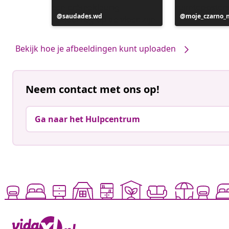
Bericht
saudades.wd
Bericht
moje_czarno_
gepubliceerd
gepubliceerd
door
door
Bekijk hoe je afbeeldingen kunt uploaden
Neem contact met ons op!
Ga naar het Hulpcentrum