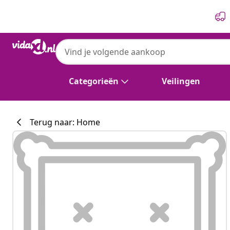
Vorige
Volgende
vidaXL
vidaXL Bedframe massief grenenhout hon
Categorieën
Veilingen
Terug naar: Home