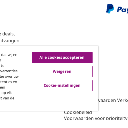
 deals,
ntvangen.
 dat wij en
Alle cookies accepteren
n
roeping van de overeenkomst
 te
dvertenties
Weigeren
tie over uw
tenties en
vidaXL
Cookie-instellingen
een
 op elk
gramma
Over vidaXL
st van de
oor vidaXL
Algemene voorwaarden Verko
amenwerkingen
Privacybeleid
Cookiebeleid
Voorwaarden voor prioriteit
Cookie-instellingen