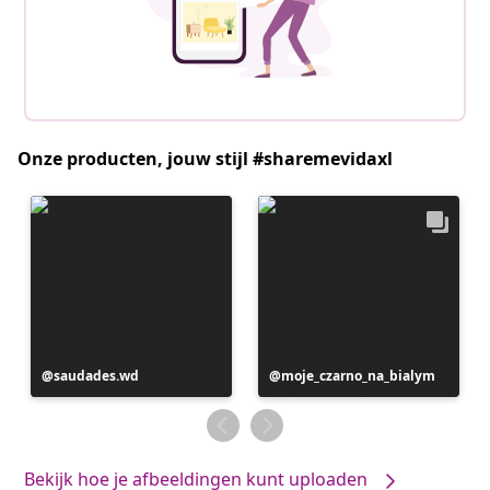
Onze producten, jouw stijl #sharemevidaxl
Bericht
saudades.wd
Bericht
moje_czarno_na_bialym
gepubliceerd
gepubliceerd
door
door
Bekijk hoe je afbeeldingen kunt uploaden