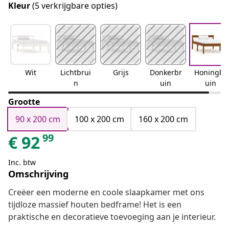
Kleur
(5 verkrijgbare opties)
Wit
Lichtbrui
Grijs
Donkerbr
Honingbr
n
uin
uin
Grootte
90 x 200 cm
100 x 200 cm
160 x 200 cm
99
€
92
Inc. btw
Omschrijving
Creëer een moderne en coole slaapkamer met ons
tijdloze massief houten bedframe! Het is een
praktische en decoratieve toevoeging aan je interieur.