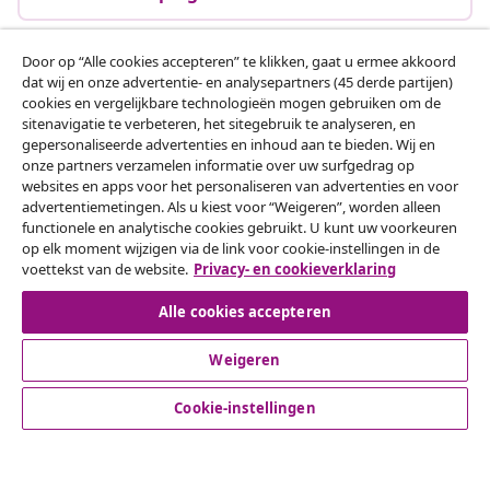
Door op “Alle cookies accepteren” te klikken, gaat u ermee akkoord
dat wij en onze advertentie- en analysepartners (45 derde partijen)
Klantenservice
cookies en vergelijkbare technologieën mogen gebruiken om de
sitenavigatie te verbeteren, het sitegebruik te analyseren, en
gepersonaliseerde advertenties en inhoud aan te bieden. Wij en
Zakelijk
onze partners verzamelen informatie over uw surfgedrag op
websites en apps voor het personaliseren van advertenties en voor
advertentiemetingen. Als u kiest voor “Weigeren”, worden alleen
vidaXL
functionele en analytische cookies gebruikt. U kunt uw voorkeuren
op elk moment wijzigen via de link voor cookie-instellingen in de
voettekst van de website.
Privacy- en cookieverklaring
Ontdek meer
Alle cookies accepteren
Weigeren
Cookie-instellingen
© 2008-2026 vidaXL www.vidaxl.nl is een website van vidaXL
Marketplace B.V.