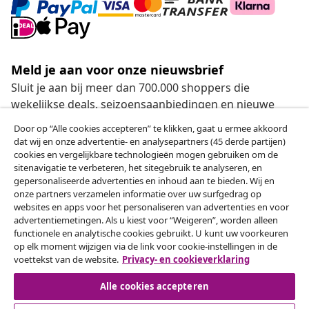
Meld je aan voor onze nieuwsbrief
Sluit je aan bij meer dan 700.000 shoppers die
wekelijkse deals, seizoensaanbiedingen en nieuwe
artikelen van vidaXL ontvangen.
Door op “Alle cookies accepteren” te klikken, gaat u ermee akkoord
dat wij en onze advertentie- en analysepartners (45 derde partijen)
Onze sociale media
cookies en vergelijkbare technologieën mogen gebruiken om de
sitenavigatie te verbeteren, het sitegebruik te analyseren, en
gepersonaliseerde advertenties en inhoud aan te bieden. Wij en
onze partners verzamelen informatie over uw surfgedrag op
websites en apps voor het personaliseren van advertenties en voor
Herroeping van de overeenkomst
advertentiemetingen. Als u kiest voor “Weigeren”, worden alleen
functionele en analytische cookies gebruikt. U kunt uw voorkeuren
Een annulering voor je bestelling indienen
op elk moment wijzigen via de link voor cookie-instellingen in de
voettekst van de website.
Privacy- en cookieverklaring
Herroeping van de overeenkomst
Alle cookies accepteren