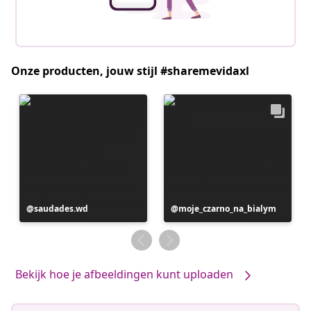
Onze producten, jouw stijl #sharemevidaxl
Bericht
saudades.wd
Bericht
moje_czarno_na_bialym
gepubliceerd
gepubliceerd
door
door
Bekijk hoe je afbeeldingen kunt uploaden