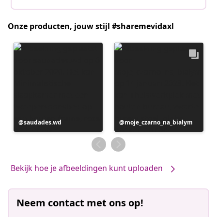
Onze producten, jouw stijl #sharemevidaxl
Bericht
saudades.wd
Bericht
moje_czarno_na_bialym
gepubliceerd
gepubliceerd
door
door
Bekijk hoe je afbeeldingen kunt uploaden
Neem contact met ons op!