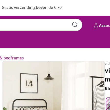
Gratis verzending boven de € 70
Acco
wart 100x200 cm
& bedframes
vi
v
m
Kl