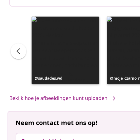
Bericht
saudades.wd
Bericht
moje_czarno_
gepubliceerd
gepubliceerd
door
door
Bekijk hoe je afbeeldingen kunt uploaden
Neem contact met ons op!