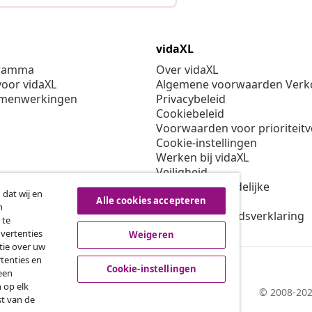
vidaXL
gramma
Over vidaXL
oor vidaXL
Algemene voorwaarden Verko
amenwerkingen
Privacybeleid
Cookiebeleid
Voorwaarden voor prioriteit
Cookie-instellingen
Werken bij vidaXL
Veiligheid
EU verantwoordelijke
 dat wij en
Beleid voor EPR
Alle cookies accepteren
n
Toegankelijkheidsverklaring
 te
dvertenties
Weigeren
tie over uw
tenties en
Cookie-instellingen
een
 op elk
© 2008-202
st van de