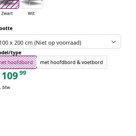
Zwart
Wit
ootte
100 x 200 cm (Niet op voorraad)
del/type
met hoofdbord
met hoofdbord & voetbord
99
109
. btw