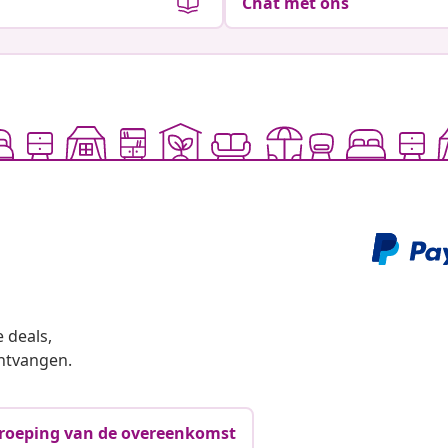
Chat met ons
 deals,
ntvangen.
roeping van de overeenkomst