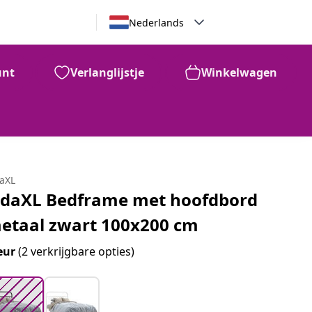
Nederlands
unt
Verlanglijstje
Winkelwagen
99
€
109
daXL
idaXL Bedframe met hoofdbord
etaal zwart 100x200 cm
eur
(2 verkrijgbare opties)