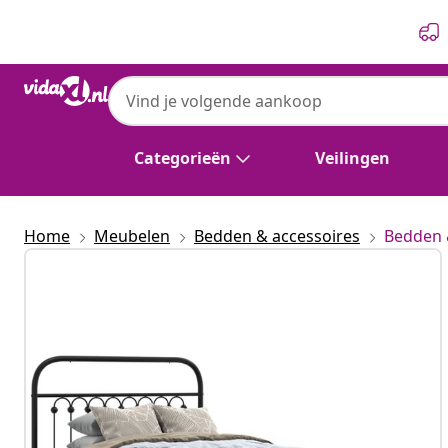
Vorige
Volgende
vidaXL
vidaXL Bedframe met hoofdbord metaal z
Categorieën
Veilingen
Home
Meubelen
Bedden & accessoires
Bedden 