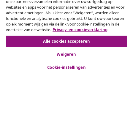
Herroeping van de overeenkomst
onze partners verzamelen informatie over uw surfgedrag op
websites en apps voor het personaliseren van advertenties en voor
Een annulering voor je bestelling indienen
advertentiemetingen. Als u kiest voor “Weigeren”, worden alleen
functionele en analytische cookies gebruikt. U kunt uw voorkeuren
Herroeping van de overeenkomst
op elk moment wijzigen via de link voor cookie-instellingen in de
voettekst van de website.
Privacy- en cookieverklaring
Alle cookies accepteren
Klantenservice
Weigeren
Zakelijk
Cookie-instellingen
vidaXL
Ontdek meer