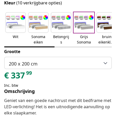
Kleur
(10 verkrijgbare opties)
Wit
Sonoma
Betongrij
Grijs
bruin
eiken
s
Sonoma
eikenkleu
r
Grootte
200 x 200 cm
99
€
337
Inc. btw
Omschrijving
Geniet van een goede nachtrust met dit bedframe met
LED-verlichting! Het is een uitnodigende aanvulling op
elke slaapkamer.