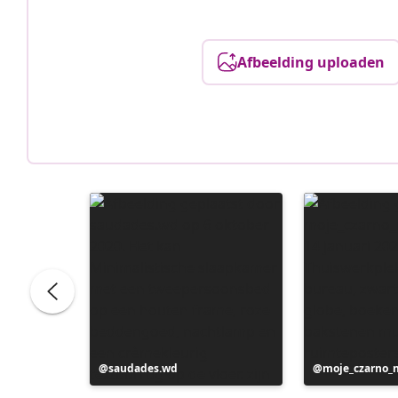
Afbeelding uploaden
Bericht
saudades.wd
Bericht
moje_czarno_
gepubliceerd
gepubliceerd