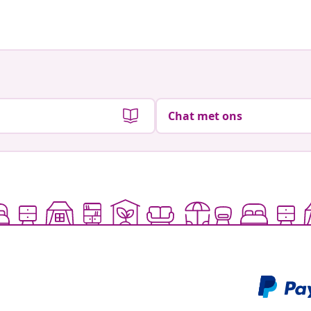
door
door
Chat met ons