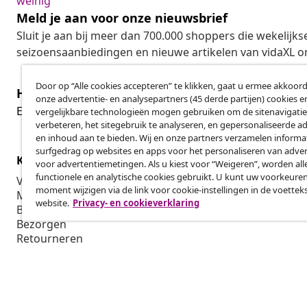
weinig
Meld je aan voor onze nieuwsbrief
Sluit je aan bij meer dan 700.000 shoppers die wekelijkse
seizoensaanbiedingen en nieuwe artikelen van vidaXL o
Door op “Alle cookies accepteren” te klikken, gaat u ermee akkoord
Herroeping van de overeenkomst
onze advertentie- en analysepartners (45 derde partijen) cookies e
Her
Een annulering voor je bestelling indienen
vergelijkbare technologieën mogen gebruiken om de sitenavigatie
verbeteren, het sitegebruik te analyseren, en gepersonaliseerde a
en inhoud aan te bieden. Wij en onze partners verzamelen informa
surfgedrag op websites en apps voor het personaliseren van adver
Klantenservice
Zakelijk
voor advertentiemetingen. Als u kiest voor “Weigeren”, worden all
functionele en analytische cookies gebruikt. U kunt uw voorkeuren
Volg je bestelling
Affiliatepro
moment wijzigen via de link voor cookie-instellingen in de voettek
Mijn account
Produceren v
website.
Privacy- en cookieverklaring
Betalen
Marketings
Bezorgen
Retourneren
Productinformatie
Bestellen