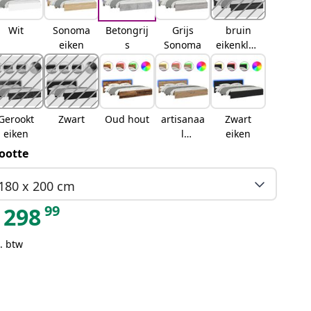
Wit
Sonoma
Betongrij
Grijs
bruin
eiken
s
Sonoma
eikenkleu
r
Gerookt
Zwart
Oud hout
artisanaa
Zwart
eiken
l
eiken
eikenkleu
ootte
rig
180 x 200 cm
99
298
. btw