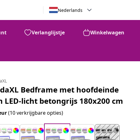
Nederlands
unt
Verlanglijstje
Winkelwagen
daXL
idaXL Bedframe met hoofdeinde
n LED-licht betongrijs 180x200 cm
eur
(10 verkrijgbare opties)