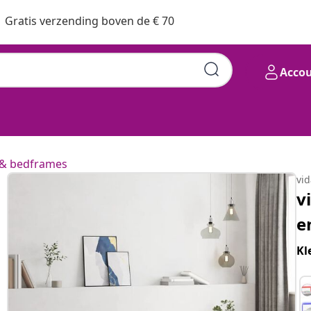
Gratis verzending boven de € 70
Acco
& bedframes
vi
v
e
Kl