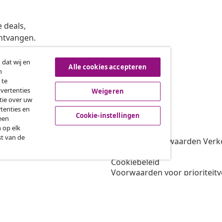
 deals,
ntvangen.
 dat wij en
Alle cookies accepteren
n
roeping van de overeenkomst
 te
dvertenties
Weigeren
tie over uw
tenties en
vidaXL
Cookie-instellingen
een
 op elk
gramma
Over vidaXL
st van de
oor vidaXL
Algemene voorwaarden Verko
amenwerkingen
Privacybeleid
Cookiebeleid
Voorwaarden voor prioriteit
Cookie-instellingen
Werken bij vidaXL
Veiligheid
EU verantwoordelijke