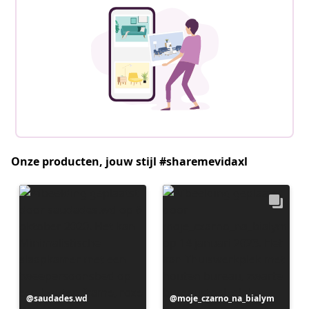
Onze producten, jouw stijl #sharemevidaxl
Bericht
saudades.wd
Bericht
moje_czarno_na_bialym