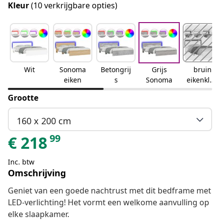
Kleur
(10 verkrijgbare opties)
Wit
Sonoma
Betongrij
Grijs
bruin
eiken
s
Sonoma
eikenkleu
r
Grootte
160 x 200 cm
99
€
218
Inc. btw
Omschrijving
Geniet van een goede nachtrust met dit bedframe met
LED-verlichting! Het vormt een welkome aanvulling op
elke slaapkamer.