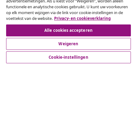
Herroeping van de overeenkomst
advertentiemetingen. Als u kiest voor “Weigeren”, worden alleen
functionele en analytische cookies gebruikt. U kunt uw voorkeuren
Een annulering voor je bestelling indienen
op elk moment wijzigen via de link voor cookie-instellingen in de
voettekst van de website.
Privacy- en cookieverklaring
Herroeping van de overeenkomst
Alle cookies accepteren
Weigeren
Klantenservice
Cookie-instellingen
Zakelijk
vidaXL
Ontdek meer