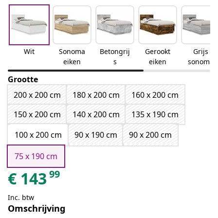
Wit
Sonoma
Betongrij
Gerookt
Grijs
eiken
s
eiken
sonoma
Grootte
200 x 200 cm
180 x 200 cm
160 x 200 cm
150 x 200 cm
140 x 200 cm
135 x 190 cm
100 x 200 cm
90 x 190 cm
90 x 200 cm
75 x 190 cm
99
€
143
Inc. btw
Omschrijving