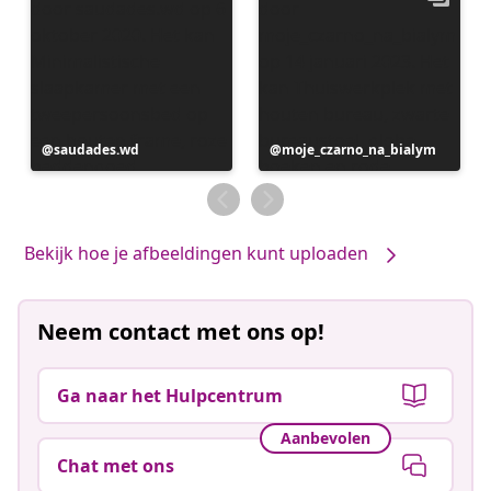
Bericht
saudades.wd
Bericht
moje_czarno_na_bialym
gepubliceerd
gepubliceerd
door
door
Bekijk hoe je afbeeldingen kunt uploaden
Neem contact met ons op!
Ga naar het Hulpcentrum
Aanbevolen
Chat met ons