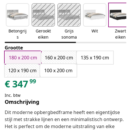
Betongrij
Gerookt
Grijs
Wit
Zwart
s
eiken
sonoma
eiken
Grootte
180 x 200 cm
160 x 200 cm
135 x 190 cm
120 x 190 cm
100 x 200 cm
99
€
347
Inc. btw
Omschrijving
Dit moderne opbergbedframe heeft een eigentijdse
stijl met strakke lijnen en een minimalistisch ontwerp.
Het is perfect om de moderne uitstraling van elke