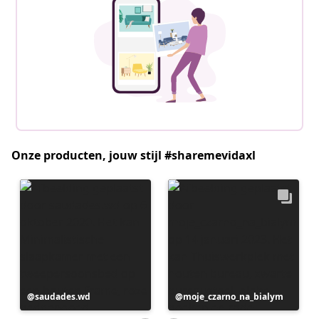
Onze producten, jouw stijl #sharemevidaxl
Bericht
saudades.wd
Bericht
moje_czarno_na_bialym
gepubliceerd
gepubliceerd