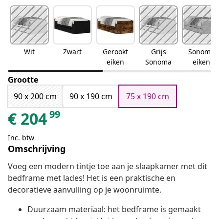
Wit
Zwart
Gerookt
Grijs
Sonoma
eiken
Sonoma
eiken
Grootte
90 x 200 cm
90 x 190 cm
75 x 190 cm
99
€
204
Inc. btw
Omschrijving
Voeg een modern tintje toe aan je slaapkamer met dit
bedframe met lades! Het is een praktische en
decoratieve aanvulling op je woonruimte.
Duurzaam materiaal: het bedframe is gemaakt