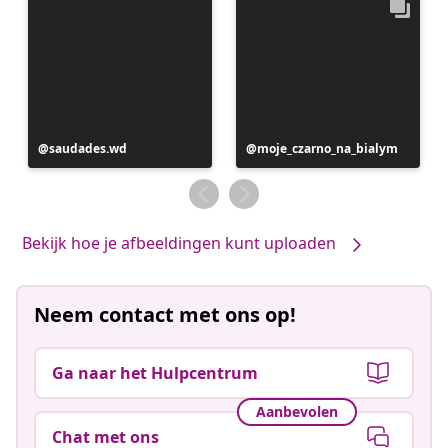
Bericht
saudades.wd
Bericht
moje_czarno_na_bialym
gepubliceerd
gepubliceerd
door
door
Bekijk hoe je afbeeldingen kunt uploaden
Neem contact met ons op!
Ga naar het Hulpcentrum
Aanbevolen
Chat met ons