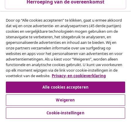
Herroeping van de overeenkomst
Door op “Alle cookies accepteren” te klikken, gaat u ermee akkoord
dat wij en onze advertentie- en analysepartners (45 derde partijen)
Klantenservice
cookies en vergelijkbare technologieën mogen gebruiken om de
sitenavigatie te verbeteren, het sitegebruik te analyseren, en
gepersonaliseerde advertenties en inhoud aan te bieden. Wij en
Zakelijk
onze partners verzamelen informatie over uw surfgedrag op
websites en apps voor het personaliseren van advertenties en voor
advertentiemetingen. Als u kiest voor “Weigeren”, worden alleen
vidaXL
functionele en analytische cookies gebruikt. U kunt uw voorkeuren
op elk moment wijzigen via de link voor cookie-instellingen in de
voettekst van de website.
Privacy- en cookieverklaring
Ontdek meer
Alle cookies accepteren
Weigeren
Cookie-instellingen
© 2008-2026 vidaXL www.vidaxl.nl is een website van vidaXL
Marketplace B.V.