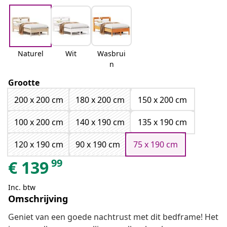
Naturel
Wit
Wasbrui
n
Grootte
200 x 200 cm
180 x 200 cm
150 x 200 cm
100 x 200 cm
140 x 190 cm
135 x 190 cm
120 x 190 cm
90 x 190 cm
75 x 190 cm
99
€
139
Inc. btw
Omschrijving
Geniet van een goede nachtrust met dit bedframe! Het