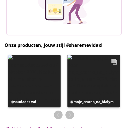
Onze producten, jouw stijl #sharemevidaxl
Bericht
saudades.wd
Bericht
moje_czarno_na_bialym
gepubliceerd
gepubliceerd
door
door