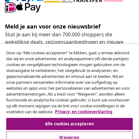
Meld je aan voor onze nieuwsbrief
Sluit je aan bij meer dan 700.000 shoppers die
wekelijkse deals, seizoensaanbiedingen en nieuwe
artikelen van vidaXL ontvangen.
Door op “Alle cookies accepteren” te klikken, gaat u ermee akkoord
dat wij en onze advertentie- en analysepartners (45 derde partijen)
Onze sociale media
cookies en vergelijkbare technologieën mogen gebruiken om de
sitenavigatie te verbeteren, het sitegebruik te analyseren, en
gepersonaliseerde advertenties en inhoud aan te bieden. Wij en
onze partners verzamelen informatie over uw surfgedrag op
websites en apps voor het personaliseren van advertenties en voor
Herroeping van de overeenkomst
advertentiemetingen. Als u kiest voor “Weigeren”, worden alleen
functionele en analytische cookies gebruikt. U kunt uw voorkeuren
Een annulering voor je bestelling indienen
op elk moment wijzigen via de link voor cookie-instellingen in de
voettekst van de website.
Privacy- en cookieverklaring
Herroeping van de overeenkomst
Alle cookies accepteren
Weigeren