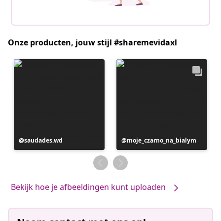
Onze producten, jouw stijl #sharemevidaxl
Bericht
saudades.wd
Bericht
moje_czarno_na_bialym
gepubliceerd
gepubliceerd
door
door
Bekijk hoe je afbeeldingen kunt uploaden