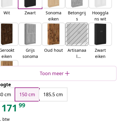
Wit
Zwart
Sonoma
Betongrij
Hooggla
eiken
s
ns wit
Gerookt
Grijs
Oud hout
Artisanaa
Zwart
eiken
sonoma
l
eiken
eikenkleu
rigartisa
Toon meer
naal
eikenkleu
ogte
rig
Artisian
oakartisi
80 cm
150 cm
185.5 cm
an oak
99
171
. btw