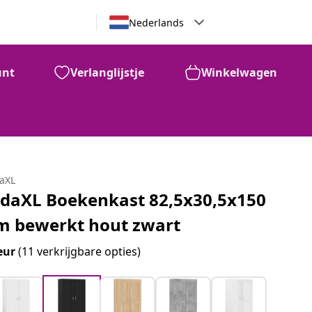
Nederlands
unt
Verlanglijstje
Winkelwagen
daXL
idaXL Boekenkast 82,5x30,5x150
m bewerkt hout zwart
eur
(11 verkrijgbare opties)