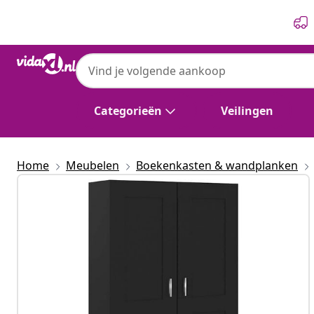
Vorige
Volgende
Categorieën
Veilingen
Home
Meubelen
Boekenkasten & wandplanken