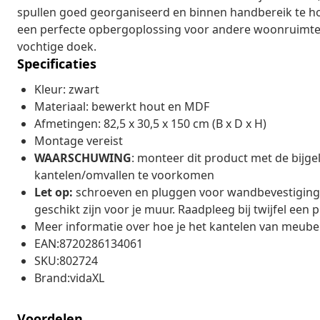
spullen goed georganiseerd en binnen handbereik te ho
een perfecte opbergoplossing voor andere woonruimtes
vochtige doek.
Specificaties
Kleur: zwart
Materiaal: bewerkt hout en MDF
Afmetingen: 82,5 x 30,5 x 150 cm (B x D x H)
Montage vereist
WAARSCHUWING
: monteer dit product met de bijg
kantelen/omvallen te voorkomen
Let op:
schroeven en pluggen voor wandbevestiging z
geschikt zijn voor je muur. Raadpleeg bij twijfel een p
Meer informatie over hoe je het kantelen van meube
EAN:8720286134061
SKU:802724
Brand:vidaXL
Voordelen