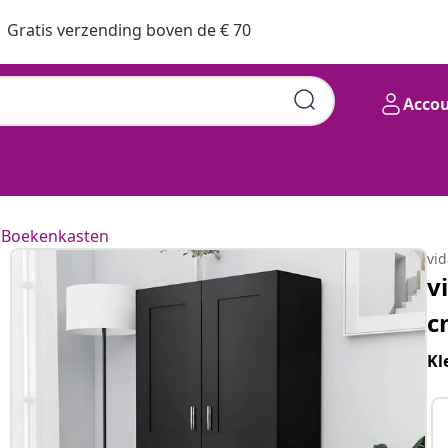
Gratis verzending boven de € 70
Acco
Boekenkasten
vi
v
c
Kl