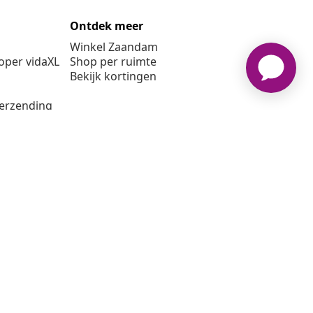
Ontdek meer
Winkel Zaandam
per vidaXL
Shop per ruimte
Bekijk kortingen
verzending
6 vidaXL www.vidaxl.nl is een website van vidaXL Marketplace
B.V.