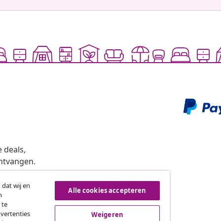
 deals,
ntvangen.
 dat wij en
Alle cookies accepteren
n
roeping van de overeenkomst
 te
dvertenties
Weigeren