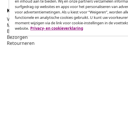
en inhoud aan te bieden. Wij en onze partners verzamelen informa
surfgedrag op websites en apps voor het personaliseren van adver
Klantenservice
Zakelijk
voor advertentiemetingen. Als u kiest voor “Weigeren”, worden all
functionele en analytische cookies gebruikt. U kunt uw voorkeuren
Volg je bestelling
Affiliatepro
moment wijzigen via de link voor cookie-instellingen in de voettek
Mijn account
Produceren v
website.
Privacy- en cookieverklaring
Betalen
Marketings
Bezorgen
Retourneren
Productinformatie
Bestellen