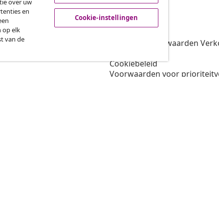
tie over uw
tenties en
vidaXL
Cookie-instellingen
een
 op elk
gramma
Over vidaXL
st van de
oor vidaXL
Algemene voorwaarden Verko
amenwerkingen
Privacybeleid
Cookiebeleid
Voorwaarden voor prioriteit
Cookie-instellingen
Werken bij vidaXL
Veiligheid
EU verantwoordelijke
Beleid voor EPR
Toegankelijkheidsverklaring
© 2008-202