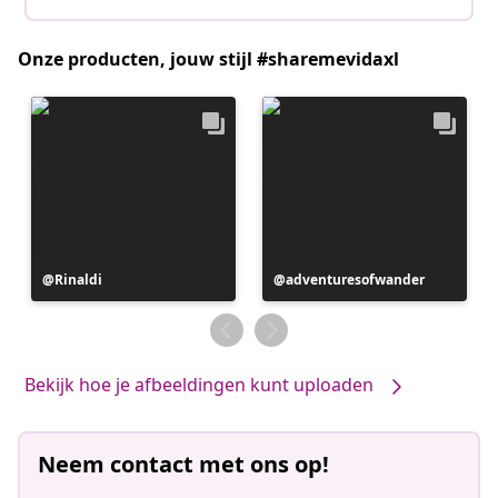
Onze producten, jouw stijl #sharemevidaxl
Bericht
Rinaldi
Bericht
adventuresofwander
gepubliceerd
gepubliceerd
door
door
Bekijk hoe je afbeeldingen kunt uploaden
Neem contact met ons op!