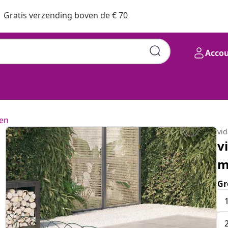
Gratis verzending boven de € 70
Acco
en
vi
v
m
Gr