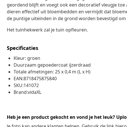
geordend blijft en voegt ook een decoratief vleugje toe
dieren effectief uit bloembedden en vermijdt dat bloe
de puntige uiteinden in de grond worden bevestigd om ext
Het tuinhekwerk zal je tuin opfleuren.
Specificaties
Kleur: groen
Duurzaam gepoedercoat ijzerdraad
Totale afmetingen: 25 x 0,4 m (L x H)
EAN:8718475875840
SKU:141072
Brand:vidaXL
Heb je een product gekocht en vond je het leuk? Uplo
Je foto kan andere klanten helpen. Gebruik de link hie