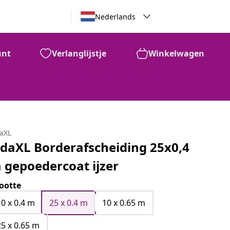
Nederlands
unt
Verlanglijstje
Winkelwagen
daXL
idaXL Borderafscheiding 25x0,4
 gepoedercoat ijzer
ootte
10 x 0.4 m
25 x 0.4 m
10 x 0.65 m
25 x 0.65 m