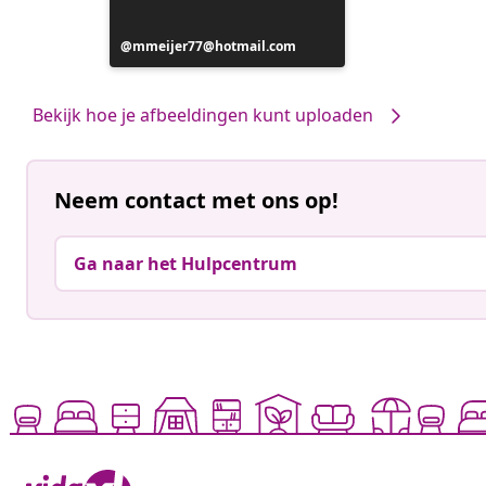
Bericht
mmeijer77@hotmail.com
gepubliceerd
door
Bekijk hoe je afbeeldingen kunt uploaden
Neem contact met ons op!
Ga naar het Hulpcentrum