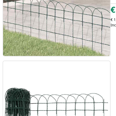
€
€ 1
Inc