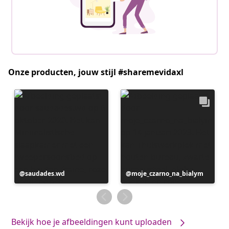
Onze producten, jouw stijl #sharemevidaxl
Bericht
saudades.wd
Bericht
moje_czarno_na_bialym
gepubliceerd
gepubliceerd
door
door
Bekijk hoe je afbeeldingen kunt uploaden