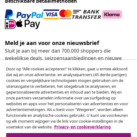
Beschikbare betaalmethoden
Meld je aan voor onze nieuwsbrief
Sluit je aan bij meer dan 700.000 shoppers die
wekelijkse deals, seizoensaanbiedingen en nieuwe
artikelen van vidaXL ontvangen.
Door op “Alle cookies accepteren” te klikken, gaat u ermee akkoord
dat wij en onze advertentie- en analysepartners (45 derde partijen)
Onze sociale media
cookies en vergelijkbare technologieën mogen gebruiken om de
sitenavigatie te verbeteren, het sitegebruik te analyseren, en
gepersonaliseerde advertenties en inhoud aan te bieden. Wij en
onze partners verzamelen informatie over uw surfgedrag op
websites en apps voor het personaliseren van advertenties en voor
Herroeping van de overeenkomst
advertentiemetingen. Als u kiest voor “Weigeren”, worden alleen
functionele en analytische cookies gebruikt. U kunt uw voorkeuren
Een annulering voor je bestelling indienen
op elk moment wijzigen via de link voor cookie-instellingen in de
voettekst van de website.
Privacy- en cookieverklaring
Herroeping van de overeenkomst