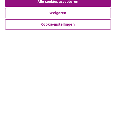
Alle cookies accepteren
Weigeren
Klantenservice
Cookie-instellingen
Zakelijk
vidaXL
Ontdek meer
© 2008-2026 vidaXL www.vidaxl.nl is een website van vidaXL
Marketplace B.V.