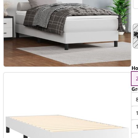
Ho
Gr