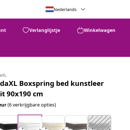
Nederlands
unt
Verlanglijstje
Winkelwagen
daXL
idaXL Boxspring bed kunstleer
it 90x190 cm
eur
(6 verkrijgbare opties)