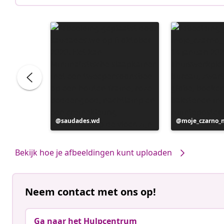
Bericht
saudades.wd
Bericht
moje_czarno_
gepubliceerd
gepubliceerd
door
door
Bekijk hoe je afbeeldingen kunt uploaden
Neem contact met ons op!
Ga naar het Hulpcentrum