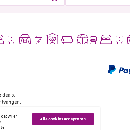
 deals,
ntvangen.
 dat wij en
Alle cookies accepteren
n
roeping van de overeenkomst
 te