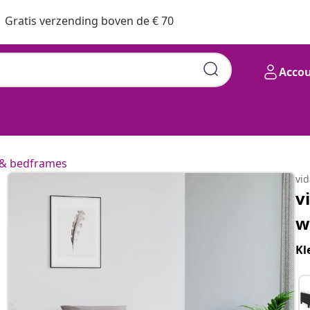
Gratis verzending boven de € 70
Acco
& bedframes
vi
v
w
Kl