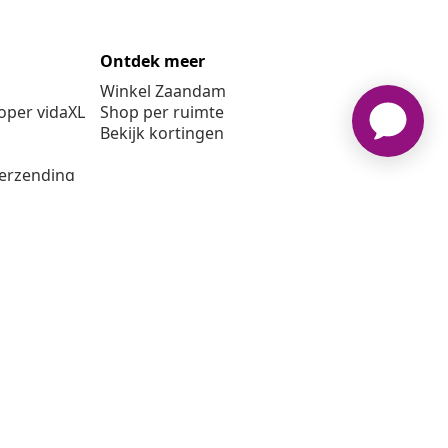
Ontdek meer
Winkel Zaandam
per vidaXL
Shop per ruimte
Bekijk kortingen
verzending
6 vidaXL www.vidaxl.nl is een website van vidaXL Marketplace
B.V.