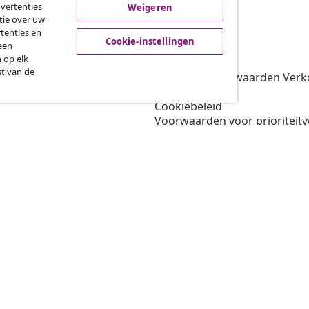
dvertenties
Weigeren
tie over uw
tenties en
vidaXL
Cookie-instellingen
een
 op elk
gramma
Over vidaXL
st van de
oor vidaXL
Algemene voorwaarden Verko
amenwerkingen
Privacybeleid
Cookiebeleid
Voorwaarden voor prioriteit
Cookie-instellingen
Werken bij vidaXL
Veiligheid
EU verantwoordelijke
Beleid voor EPR
Toegankelijkheidsverklaring
© 2008-202