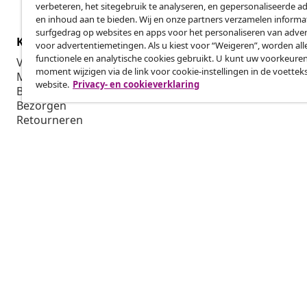
verbeteren, het sitegebruik te analyseren, en gepersonaliseerde a
en inhoud aan te bieden. Wij en onze partners verzamelen informa
surfgedrag op websites en apps voor het personaliseren van adver
Klantenservice
Zakelijk
voor advertentiemetingen. Als u kiest voor “Weigeren”, worden all
functionele en analytische cookies gebruikt. U kunt uw voorkeuren
Volg je bestelling
Affiliatepro
moment wijzigen via de link voor cookie-instellingen in de voettek
Mijn account
Produceren v
website.
Privacy- en cookieverklaring
Betalen
Marketings
Bezorgen
Retourneren
Productinformatie
Bestellen