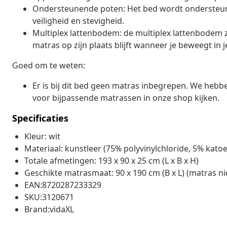
Ondersteunende poten: Het bed wordt ondersteund 
veiligheid en stevigheid.
Multiplex lattenbodem: de multiplex lattenbodem 
matras op zijn plaats blijft wanneer je beweegt in j
Goed om te weten:
Er is bij dit bed geen matras inbegrepen. We hebb
voor bijpassende matrassen in onze shop kijken.
Specificaties
Kleur: wit
Materiaal: kunstleer (75% polyvinylchloride, 5% kato
Totale afmetingen: 193 x 90 x 25 cm (L x B x H)
Geschikte matrasmaat: 90 x 190 cm (B x L) (matras n
EAN:8720287233329
SKU:3120671
Brand:vidaXL