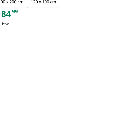
200 x 200 cm
120 x 190 cm
99
84
. btw