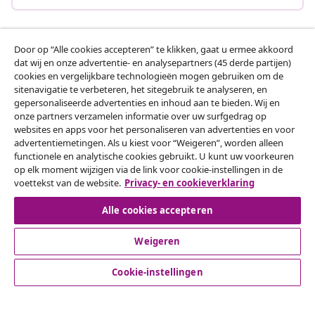
Door op “Alle cookies accepteren” te klikken, gaat u ermee akkoord
Klantenservice
dat wij en onze advertentie- en analysepartners (45 derde partijen)
cookies en vergelijkbare technologieën mogen gebruiken om de
sitenavigatie te verbeteren, het sitegebruik te analyseren, en
Zakelijk
gepersonaliseerde advertenties en inhoud aan te bieden. Wij en
onze partners verzamelen informatie over uw surfgedrag op
websites en apps voor het personaliseren van advertenties en voor
vidaXL
advertentiemetingen. Als u kiest voor “Weigeren”, worden alleen
functionele en analytische cookies gebruikt. U kunt uw voorkeuren
op elk moment wijzigen via de link voor cookie-instellingen in de
Ontdek meer
voettekst van de website.
Privacy- en cookieverklaring
Alle cookies accepteren
Weigeren
Cookie-instellingen
© 2008-2026 vidaXL www.vidaxl.nl is een website van vidaXL
Marketplace B.V.