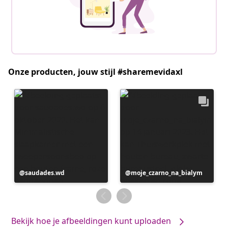
Onze producten, jouw stijl #sharemevidaxl
Bericht
saudades.wd
Bericht
moje_czarno_na_bialym
gepubliceerd
gepubliceerd
door
door
Bekijk hoe je afbeeldingen kunt uploaden