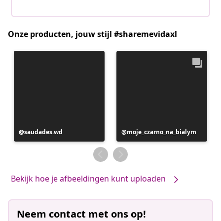
Onze producten, jouw stijl #sharemevidaxl
Bericht
saudades.wd
Bericht
moje_czarno_na_bialym
gepubliceerd
gepubliceerd
door
door
Bekijk hoe je afbeeldingen kunt uploaden
Neem contact met ons op!