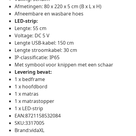
Afmetingen: 80 x 220 x 5 cm (B x L x H)
Afneembare en wasbare hoes
LED-strip:
Lengte: 55 cm
Voltage: DC 5 V
Lengte USB-kabel: 150 cm
Lengte stroomkabel: 30 cm
IP-classificatie: IP65
Met symbool voor knippen met een schaar
Levering bevat:
1 x bedframe
1 x hoofdbord
1 x matras
1 x matrastopper
1 x LED-strip
EAN:8721158532084
SKU:3317005
Brand:vidaXL