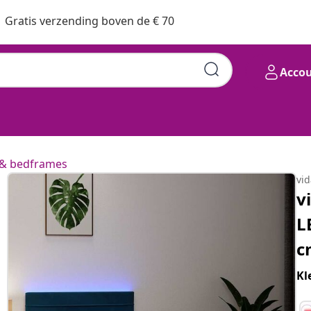
Gratis verzending boven de € 70
Acco
& bedframes
vi
v
L
c
Kl