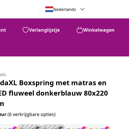
Nederlands
unt
Verlanglijstje
Winkelwagen
daXL
idaXL Boxspring met matras en
ED fluweel donkerblauw 80x220
m
eur
(6 verkrijgbare opties)