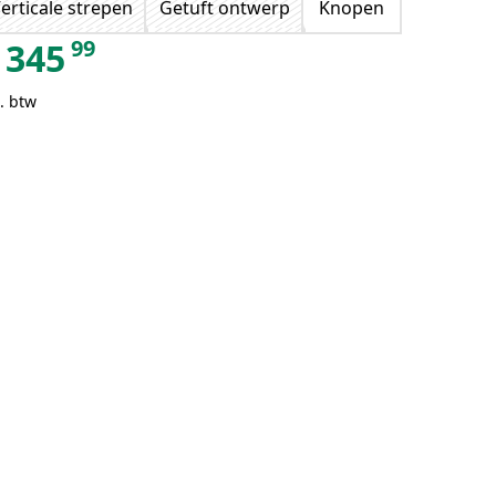
erticale strepen
Getuft ontwerp
Knopen
99
345
. btw