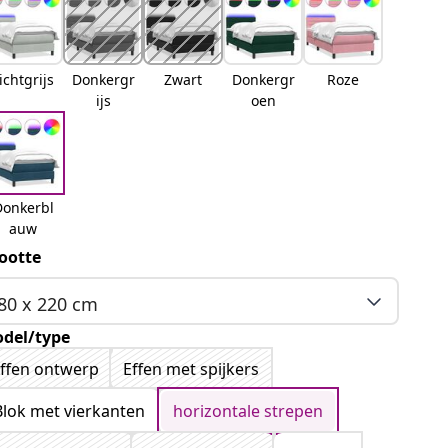
ichtgrijs
Donkergr
Zwart
Donkergr
Roze
ijs
oen
Donkerbl
auw
ootte
80 x 220 cm
del/type
ffen ontwerp
Effen met spijkers
Blok met vierkanten
horizontale strepen