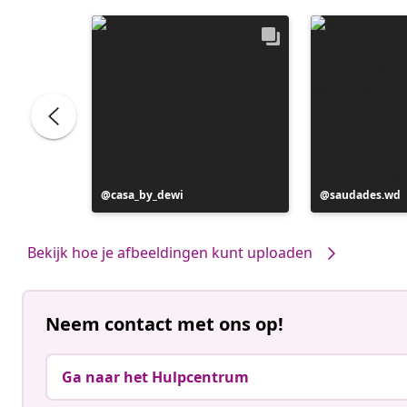
Bericht
casa_by_dewi
Bericht
saudades.wd
gepubliceerd
gepubliceerd
door
door
Bekijk hoe je afbeeldingen kunt uploaden
Neem contact met ons op!
Ga naar het Hulpcentrum