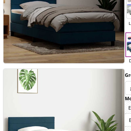
L
Gr
Mo
E