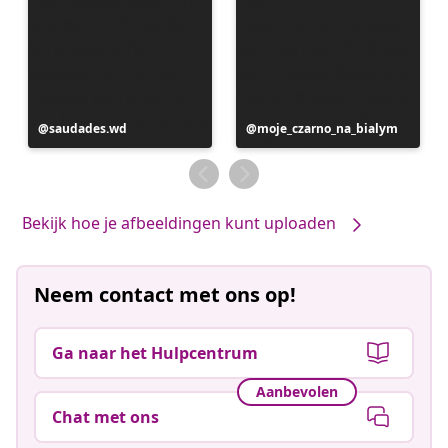
Bericht
saudades.wd
Bericht
moje_czarno_na_bialym
gepubliceerd
gepubliceerd
door
door
Bekijk hoe je afbeeldingen kunt uploaden
Neem contact met ons op!
Ga naar het Hulpcentrum
Aanbevolen
Chat met ons