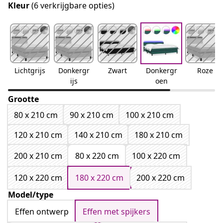
Kleur
(6 verkrijgbare opties)
Lichtgrijs
Donkergr
Zwart
Donkergr
Roze
ijs
oen
Grootte
80 x 210 cm
90 x 210 cm
100 x 210 cm
120 x 210 cm
140 x 210 cm
180 x 210 cm
200 x 210 cm
80 x 220 cm
100 x 220 cm
120 x 220 cm
180 x 220 cm
200 x 220 cm
Model/type
Effen ontwerp
Effen met spijkers