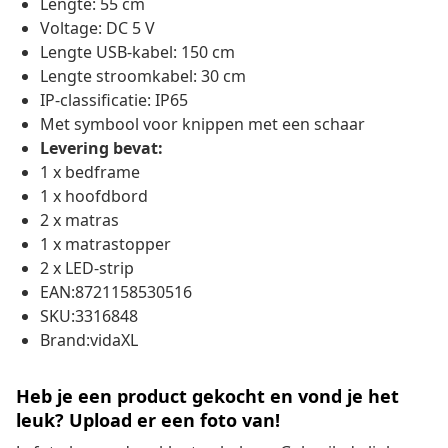
Lengte: 55 cm
Voltage: DC 5 V
Lengte USB-kabel: 150 cm
Lengte stroomkabel: 30 cm
IP-classificatie: IP65
Met symbool voor knippen met een schaar
Levering bevat:
1 x bedframe
1 x hoofdbord
2 x matras
1 x matrastopper
2 x LED-strip
EAN:8721158530516
SKU:3316848
Brand:vidaXL
Heb je een product gekocht en vond je het
leuk? Upload er een foto van!