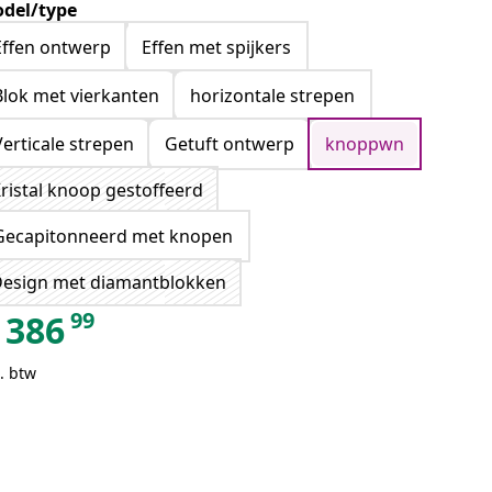
del/type
Effen ontwerp
Effen met spijkers
Blok met vierkanten
horizontale strepen
Verticale strepen
Getuft ontwerp
knoppwn
ristal knoop gestoffeerd
Gecapitonneerd met knopen
esign met diamantblokken
99
386
. btw