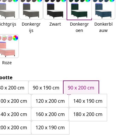
ichtgrijs
Donkergr
Zwart
Donkergr
Donkerbl
ijs
oen
auw
Roze
ootte
80 x 200 cm
90 x 190 cm
90 x 200 cm
100 x 200 cm
120 x 200 cm
140 x 190 cm
140 x 200 cm
160 x 200 cm
180 x 200 cm
200 x 200 cm
120 x 190 cm