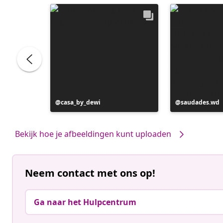
Bericht
casa_by_dewi
Bericht
saudades.wd
gepubliceerd
gepubliceerd
door
door
Bekijk hoe je afbeeldingen kunt uploaden
Neem contact met ons op!
Ga naar het Hulpcentrum