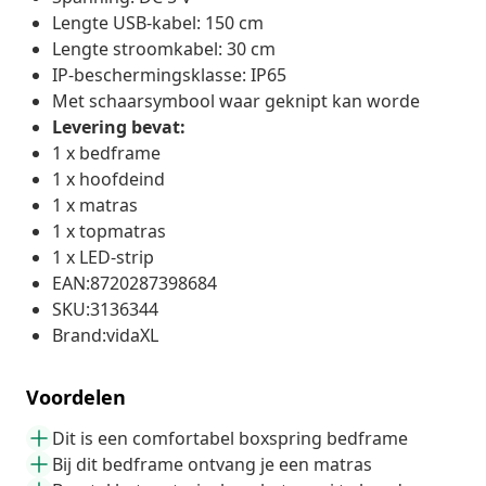
Lengte USB-kabel: 150 cm
Lengte stroomkabel: 30 cm
IP-beschermingsklasse: IP65
Met schaarsymbool waar geknipt kan worde
Levering bevat:
1 x bedframe
1 x hoofdeind
1 x matras
1 x topmatras
1 x LED-strip
EAN:8720287398684
SKU:3136344
Brand:vidaXL
Voordelen
Dit is een comfortabel boxspring bedframe
Bij dit bedframe ontvang je een matras