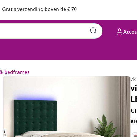
Gratis verzending boven de € 70
Acco
& bedframes
vi
v
L
c
Kl