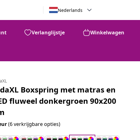
Nederlands
unt
Verlanglijstje
Winkelwagen
daXL
idaXL Boxspring met matras en
ED fluweel donkergroen 90x200
m
eur
(6 verkrijgbare opties)