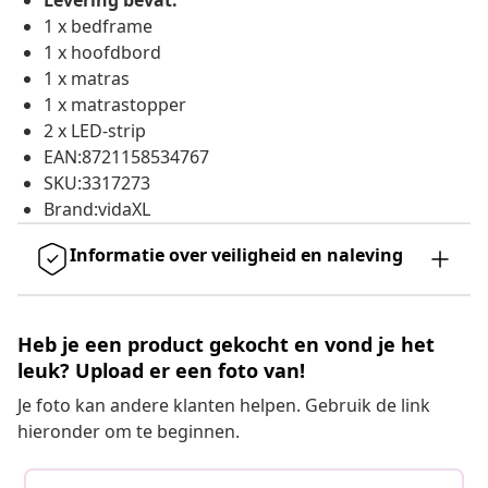
Levering bevat:
1 x bedframe
1 x hoofdbord
1 x matras
1 x matrastopper
2 x LED-strip
EAN:8721158534767
SKU:3317273
Brand:vidaXL
Informatie over veiligheid en naleving
Heb je een product gekocht en vond je het
leuk? Upload er een foto van!
Je foto kan andere klanten helpen. Gebruik de link
hieronder om te beginnen.