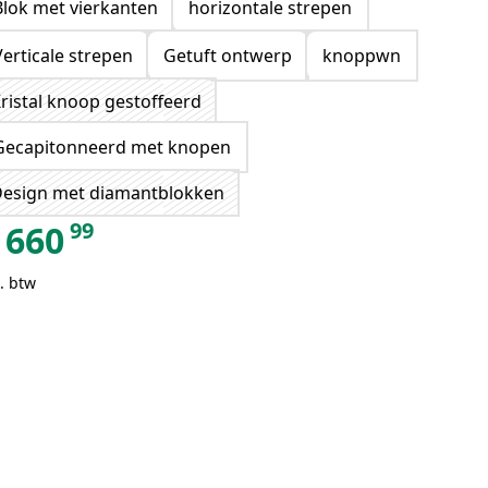
Blok met vierkanten
horizontale strepen
Verticale strepen
Getuft ontwerp
knoppwn
ristal knoop gestoffeerd
Gecapitonneerd met knopen
esign met diamantblokken
99
660
. btw