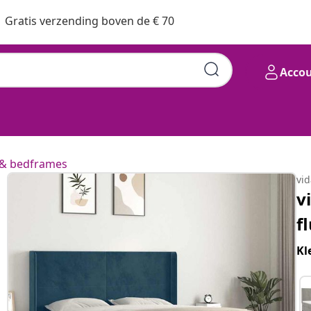
Gratis verzending boven de € 70
Acco
& bedframes
vi
v
f
Kl