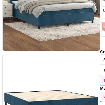
L
Gr
Mo