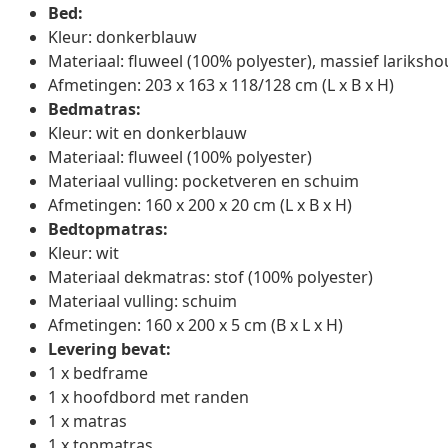
Bed:
Kleur: donkerblauw
Materiaal: fluweel (100% polyester), massief lariksh
Afmetingen: 203 x 163 x 118/128 cm (L x B x H)
Bedmatras:
Kleur: wit en donkerblauw
Materiaal: fluweel (100% polyester)
Materiaal vulling: pocketveren en schuim
Afmetingen: 160 x 200 x 20 cm (L x B x H)
Bedtopmatras:
Kleur: wit
Materiaal dekmatras: stof (100% polyester)
Materiaal vulling: schuim
Afmetingen: 160 x 200 x 5 cm (B x L x H)
Levering bevat:
1 x bedframe
1 x hoofdbord met randen
1 x matras
1 x topmatras