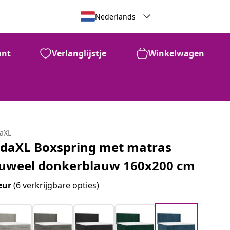
Nederlands
unt
Verlanglijstje
Winkelwagen
daXL
idaXL Boxspring met matras
luweel donkerblauw 160x200 cm
eur
(6 verkrijgbare opties)