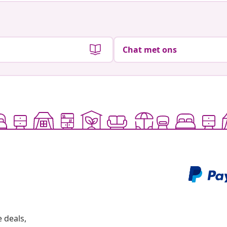
Chat met ons
 deals,