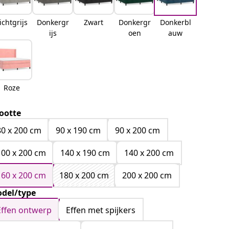
ichtgrijs
Donkergr
Zwart
Donkergr
Donkerbl
ijs
oen
auw
Roze
ootte
80 x 200 cm
90 x 190 cm
90 x 200 cm
100 x 200 cm
140 x 190 cm
140 x 200 cm
160 x 200 cm
180 x 200 cm
200 x 200 cm
del/type
Effen ontwerp
Effen met spijkers