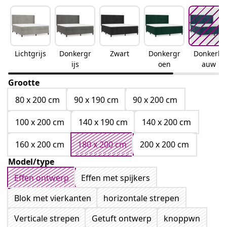
Lichtgrijs
Donkergr
Zwart
Donkergr
Donkerbl
ijs
oen
auw
Grootte
80 x 200 cm
90 x 190 cm
90 x 200 cm
100 x 200 cm
140 x 190 cm
140 x 200 cm
160 x 200 cm
180 x 200 cm
200 x 200 cm
Model/type
Effen ontwerp
Effen met spijkers
Blok met vierkanten
horizontale strepen
Verticale strepen
Getuft ontwerp
knoppwn