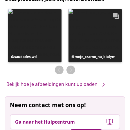
Bericht
saudades.wd
Bericht
moje_czarno_na_bialym
gepubliceerd
gepubliceerd
door
door
Bekijk hoe je afbeeldingen kunt uploaden
Neem contact met ons op!
Ga naar het Hulpcentrum