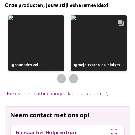
Onze producten, jouw stijl #sharemevidaxl
Bericht
saudades.wd
Bericht
moje_czarno_na_bialym
gepubliceerd
gepubliceerd
door
door
Bekijk hoe je afbeeldingen kunt uploaden
Neem contact met ons op!
Ga naar het Hulpcentrum