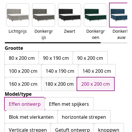
Lichtgrijs
Donkergr
Zwart
Donkergr
Donkerbl
ijs
oen
auw
Grootte
80 x 200 cm
90 x 190 cm
90 x 200 cm
100 x 200 cm
140 x 190 cm
140 x 200 cm
160 x 200 cm
180 x 200 cm
200 x 200 cm
Model/type
Effen ontwerp
Effen met spijkers
Blok met vierkanten
horizontale strepen
Verticale strepen
Getuft ontwerp
knoppwn