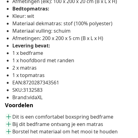
Afmetingen (elk): 100 x 200 x 20 cm (B x L x H)
Bedtopmatras:
Kleur: wit
Materiaal dekmatras: stof (100% polyester)
Materiaal vulling: schuim
Afmetingen: 200 x 200 x 5 cm (B x L x H)
Levering bevat:
1 x bedframe
1 x hoofdbord met randen
2 x matras
1 x topmatras
EAN:8720287343561
SKU:3132583
Brand:vidaXL
Voordelen
Dit is een comfortabel boxspring bedframe
Bij dit bedframe ontvang je een matras
Borstel het materiaal om het mooi te houden