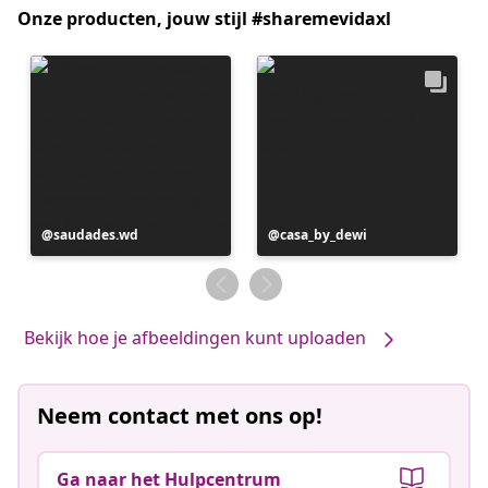
Onze producten, jouw stijl #sharemevidaxl
Bericht
saudades.wd
Bericht
casa_by_dewi
gepubliceerd
gepubliceerd
door
door
Bekijk hoe je afbeeldingen kunt uploaden
Neem contact met ons op!
Ga naar het Hulpcentrum