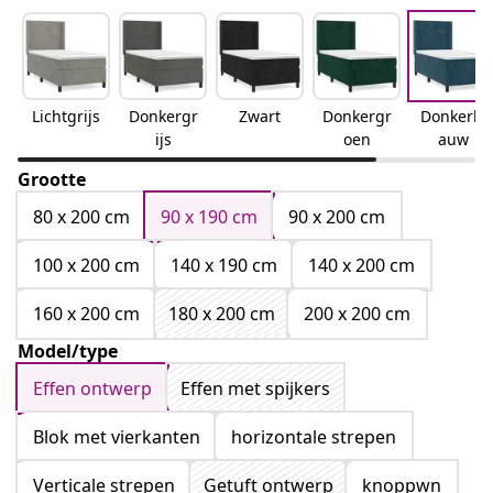
Lichtgrijs
Donkergr
Zwart
Donkergr
Donkerbl
ijs
oen
auw
Grootte
80 x 200 cm
90 x 190 cm
90 x 200 cm
100 x 200 cm
140 x 190 cm
140 x 200 cm
160 x 200 cm
180 x 200 cm
200 x 200 cm
Model/type
Effen ontwerp
Effen met spijkers
Blok met vierkanten
horizontale strepen
Verticale strepen
Getuft ontwerp
knoppwn