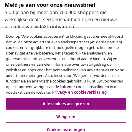
Meld je aan voor onze nieuwsbrief
Sluit je aan bij meer dan 700.000 shoppers die
wekelijkse deals, seizoensaanbiedingen en nieuwe
artikelen van vidaXL ontvangen.
Door op “Alle cookies accepteren” te klikken, gaat u ermee akkoord
Onze sociale media
dat wij en onze advertentie- en analysepartners (45 derde partijen)
cookies en vergelijkbare technologieën mogen gebruiken om de
sitenavigatie te verbeteren, het sitegebruik te analyseren, en
gepersonaliseerde advertenties en inhoud aan te bieden. Wij en
onze partners verzamelen informatie over uw surfgedrag op
Herroeping van de overeenkomst
websites en apps voor het personaliseren van advertenties en voor
advertentiemetingen. Als u kiest voor “Weigeren”, worden alleen
Een annulering voor je bestelling indienen
functionele en analytische cookies gebruikt. U kunt uw voorkeuren
op elk moment wijzigen via de link voor cookie-instellingen in de
Herroeping van de overeenkomst
voettekst van de website.
Privacy- en cookieverklaring
Alle cookies accepteren
Weigeren
Klantenservice
Cookie-instellingen