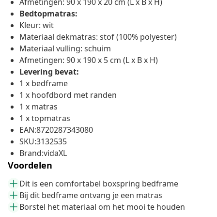
Afmetingen: 90 x 190 x 20 cm (L x B x H)
Bedtopmatras:
Kleur: wit
Materiaal dekmatras: stof (100% polyester)
Materiaal vulling: schuim
Afmetingen: 90 x 190 x 5 cm (L x B x H)
Levering bevat:
1 x bedframe
1 x hoofdbord met randen
1 x matras
1 x topmatras
EAN:8720287343080
SKU:3132535
Brand:vidaXL
Voordelen
Dit is een comfortabel boxspring bedframe
Bij dit bedframe ontvang je een matras
Borstel het materiaal om het mooi te houden