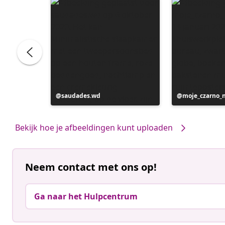
Bericht
saudades.wd
Bericht
moje_czarno_
gepubliceerd
gepubliceerd
door
door
Bekijk hoe je afbeeldingen kunt uploaden
Neem contact met ons op!
Ga naar het Hulpcentrum