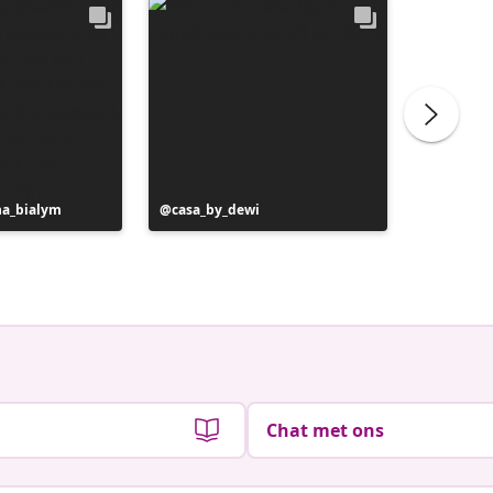
na_bialym
Bericht
casa_by_dewi
Bericht
au42.vi
gepubliceerd
gepubli
door
door
Chat met ons