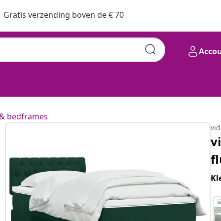
Gratis verzending boven de € 70
Acco
& bedframes
vi
v
f
Kl