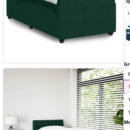
L
Gr
Mo