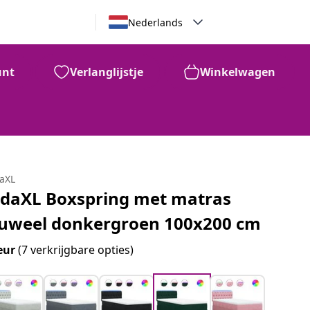
Nederlands
unt
Verlanglijstje
Winkelwagen
daXL
idaXL Boxspring met matras
luweel donkergroen 100x200 cm
eur
(7 verkrijgbare opties)