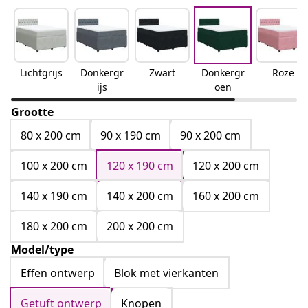
Lichtgrijs
Donkergr
Zwart
Donkergr
Roze
ijs
oen
Grootte
80 x 200 cm
90 x 190 cm
90 x 200 cm
100 x 200 cm
120 x 190 cm
120 x 200 cm
140 x 190 cm
140 x 200 cm
160 x 200 cm
180 x 200 cm
200 x 200 cm
Model/type
Effen ontwerp
Blok met vierkanten
Getuft ontwerp
Knopen