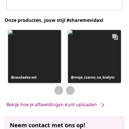
Onze producten, jouw stijl #sharemevidaxl
Bericht
saudades.wd
Bericht
moje_czarno_na_bialym
gepubliceerd
gepubliceerd
door
door
Bekijk hoe je afbeeldingen kunt uploaden
Neem contact met ons op!