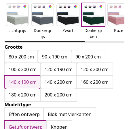
Lichtgrijs
Donkergr
Zwart
Donkergr
Roze
ijs
oen
Grootte
80 x 200 cm
90 x 190 cm
90 x 200 cm
100 x 200 cm
120 x 190 cm
120 x 200 cm
140 x 190 cm
140 x 200 cm
160 x 200 cm
180 x 200 cm
200 x 200 cm
Model/type
Effen ontwerp
Blok met vierkanten
Getuft ontwerp
Knopen