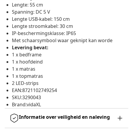
Lengte: 55 cm
Spanning: DC 5 V
Lengte USB-kabel: 150 cm
Lengte stroomkabel: 30 cm
IP-beschermingsklasse: IP65
Met schaarsymbool waar geknipt kan worde
Levering bevat:
1 x bedframe
1 x hoofdeind
1 x matras
1 x topmatras
2 LED-strips
EAN:8721102749254
SKU:3290043
Brand:vidaXL
Informatie over veiligheid en naleving