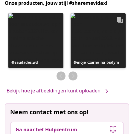
Onze producten, jouw stijl #sharemevidaxl
Bericht
saudades.wd
Bericht
moje_czarno_na_bialym
gepubliceerd
gepubliceerd
door
door
Bekijk hoe je afbeeldingen kunt uploaden
Neem contact met ons op!
Ga naar het Hulpcentrum