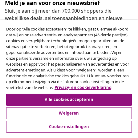
Meld je aan voor onze nieuwsbrief
Sluit je aan bij meer dan 700.000 shoppers die
wekelijkse deals, seizoensaanbiedingen en nieuwe
artikelen van vidaXL ontvangen.
Door op “Alle cookies accepteren” te klikken, gaat u ermee akkoord
dat wij en onze advertentie- en analysepartners (45 derde partijen)
Onze sociale media
cookies en vergelijkbare technologieën mogen gebruiken om de
sitenavigatie te verbeteren, het sitegebruik te analyseren, en
gepersonaliseerde advertenties en inhoud aan te bieden. Wij en
onze partners verzamelen informatie over uw surfgedrag op
websites en apps voor het personaliseren van advertenties en voor
Herroeping van de overeenkomst
advertentiemetingen. Als u kiest voor “Weigeren”, worden alleen
functionele en analytische cookies gebruikt. U kunt uw voorkeuren
Een annulering voor je bestelling indienen
op elk moment wijzigen via de link voor cookie-instellingen in de
voettekst van de website.
Privacy- en cookieverklaring
Herroeping van de overeenkomst
Alle cookies accepteren
Weigeren
Klantenservice
Cookie-instellingen