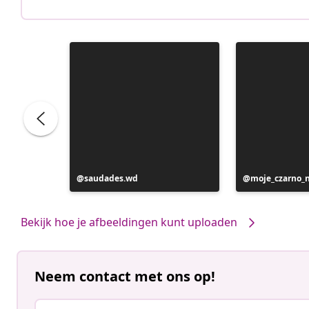
Bericht
saudades.wd
Bericht
moje_czarno_
gepubliceerd
gepubliceerd
door
door
Bekijk hoe je afbeeldingen kunt uploaden
Neem contact met ons op!