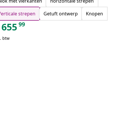
Blok met vierkanten
horizontale strepen
Verticale strepen
Getuft ontwerp
Knopen
99
655
. btw