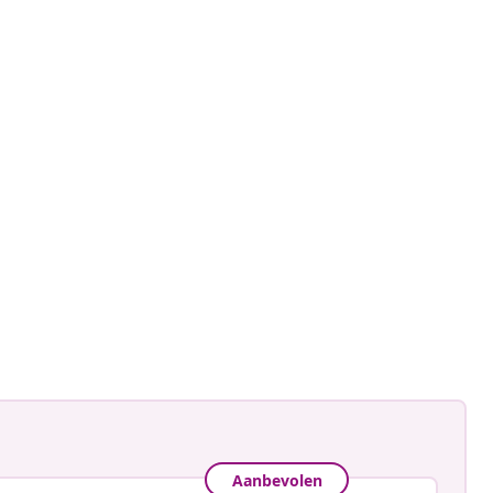
ctorhugo
ceerd
Aanbevolen