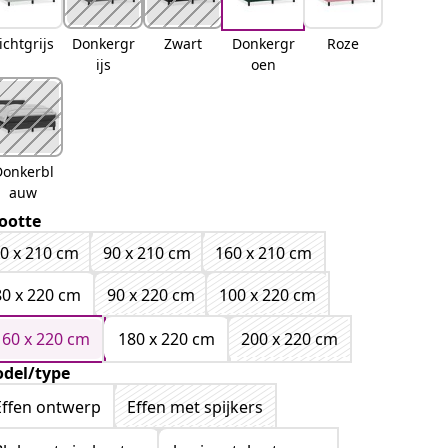
ichtgrijs
Donkergr
Zwart
Donkergr
Roze
ijs
oen
Donkerbl
auw
ootte
0 x 210 cm
90 x 210 cm
160 x 210 cm
80 x 220 cm
90 x 220 cm
100 x 220 cm
160 x 220 cm
180 x 220 cm
200 x 220 cm
del/type
Effen ontwerp
Effen met spijkers