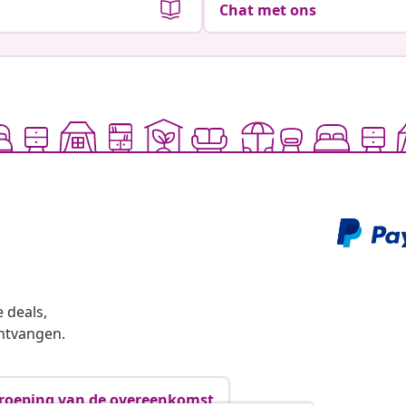
Chat met ons
 deals,
ntvangen.
roeping van de overeenkomst