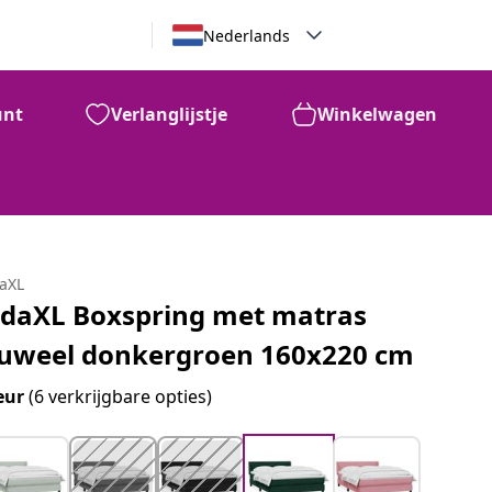
Nederlands
unt
Verlanglijstje
Winkelwagen
daXL
idaXL Boxspring met matras
luweel donkergroen 160x220 cm
eur
(6 verkrijgbare opties)