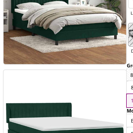
L
Gr
8
Mo