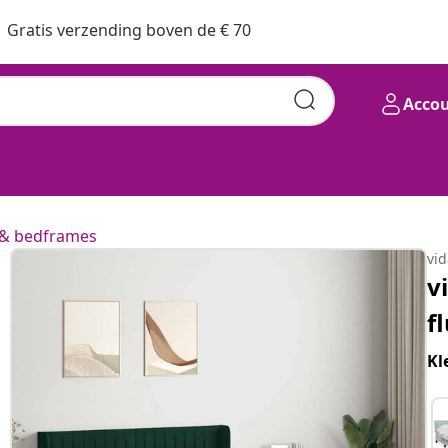
Gratis verzending boven de € 70
Acco
& bedframes
vi
v
f
Kl