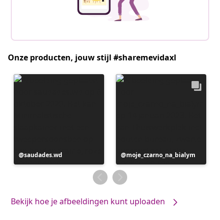
Onze producten, jouw stijl #sharemevidaxl
Bericht
saudades.wd
Bericht
moje_czarno_na_bialym
gepubliceerd
gepubliceerd
door
door
Bekijk hoe je afbeeldingen kunt uploaden