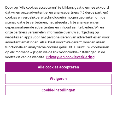
Door op “Alle cookies accepteren” te klikken, gaat u ermee akkoord
dat wij en onze advertentie- en analysepartners (45 derde partijen)
Klantenservice
cookies en vergelijkbare technologieën mogen gebruiken om de
sitenavigatie te verbeteren, het sitegebruik te analyseren, en
gepersonaliseerde advertenties en inhoud aan te bieden. Wij en
Zakelijk
onze partners verzamelen informatie over uw surfgedrag op
websites en apps voor het personaliseren van advertenties en voor
advertentiemetingen. Als u kiest voor “Weigeren”, worden alleen
vidaXL
functionele en analytische cookies gebruikt. U kunt uw voorkeuren
op elk moment wijzigen via de link voor cookie-instellingen in de
voettekst van de website.
Privacy- en cookieverklaring
Ontdek meer
Alle cookies accepteren
Weigeren
Cookie-instellingen
© 2008-2026 vidaXL www.vidaxl.nl is een website van vidaXL
Marketplace B.V.