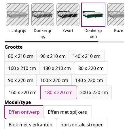
Lichtgrijs
Donkergr
Zwart
Donkergr
Roze
ijs
oen
Grootte
80 x 210 cm
90 x 210 cm
140 x 210 cm
160 x 210 cm
180 x 210 cm
80 x 220 cm
90 x 220 cm
100 x 220 cm
140 x 220 cm
160 x 220 cm
180 x 220 cm
200 x 220 cm
Model/type
Effen ontwerp
Effen met spijkers
Blok met vierkanten
horizontale strepen