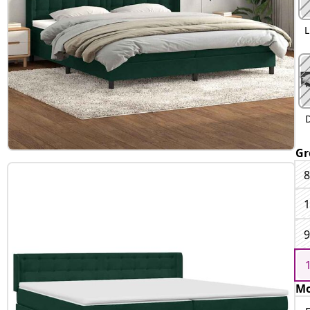
L
Gr
8
1
9
Mo