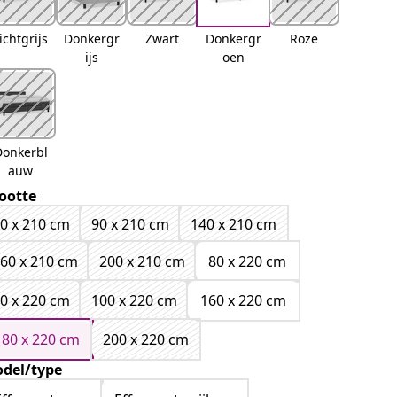
ichtgrijs
Donkergr
Zwart
Donkergr
Roze
ijs
oen
Donkerbl
auw
ootte
0 x 210 cm
90 x 210 cm
140 x 210 cm
60 x 210 cm
200 x 210 cm
80 x 220 cm
0 x 220 cm
100 x 220 cm
160 x 220 cm
180 x 220 cm
200 x 220 cm
del/type