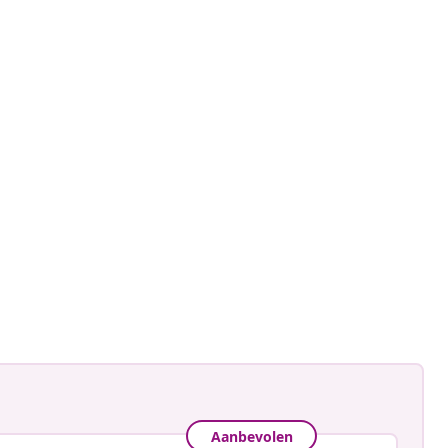
ctorhugo
ceerd
Aanbevolen