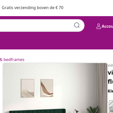
Gratis verzending boven de € 70
Acco
& bedframes
vi
v
f
Kl