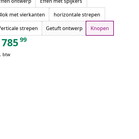
Effen ontwerp
Effen met spijkers
Blok met vierkanten
horizontale strepen
Verticale strepen
Getuft ontwerp
Knopen
99
785
. btw