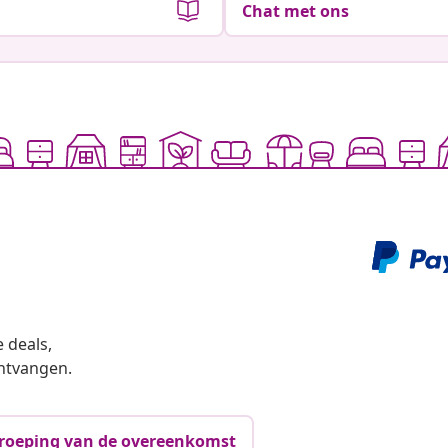
Chat met ons
 deals,
ntvangen.
roeping van de overeenkomst