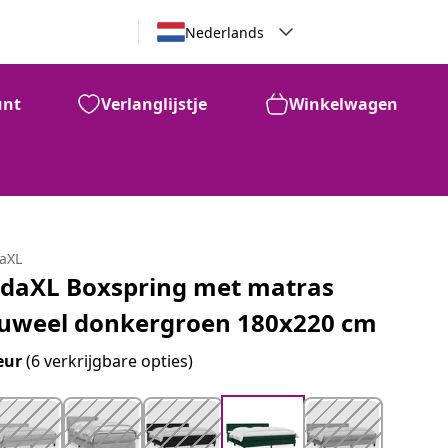
Nederlands
unt
Verlanglijstje
Winkelwagen
daXL
idaXL Boxspring met matras
luweel donkergroen 180x220 cm
eur
(6 verkrijgbare opties)