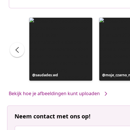
Bericht
saudades.wd
Bericht
moje_czarno_
gepubliceerd
gepubliceerd
door
door
Bekijk hoe je afbeeldingen kunt uploaden
Neem contact met ons op!