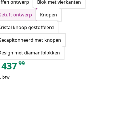
Effen ontwerp
Blok met vierkanten
Getuft ontwerp
Knopen
Kristal knoop gestoffeerd
Gecapitonneerd met knopen
Design met diamantblokken
99
437
. btw