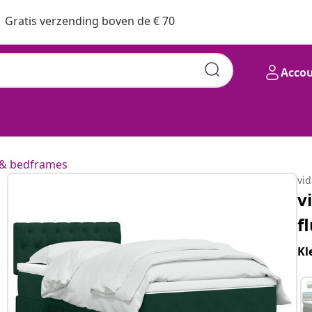
Gratis verzending boven de € 70
Acco
& bedframes
vi
v
f
Kl