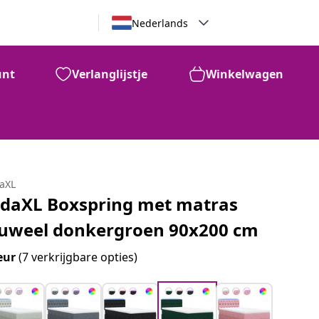
Nederlands
unt
Verlanglijstje
Winkelwagen
daXL
idaXL Boxspring met matras
luweel donkergroen 90x200 cm
eur
(7 verkrijgbare opties)