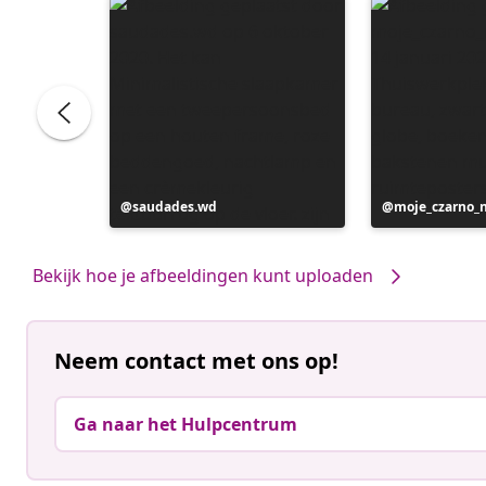
Bericht
saudades.wd
Bericht
moje_czarno_
gepubliceerd
gepubliceerd
door
door
Bekijk hoe je afbeeldingen kunt uploaden
Neem contact met ons op!
Ga naar het Hulpcentrum