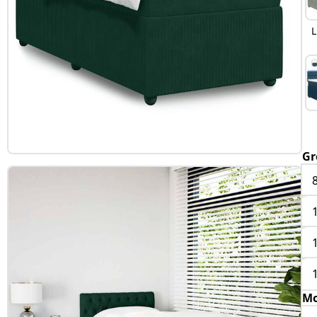
L
Gr
Mo