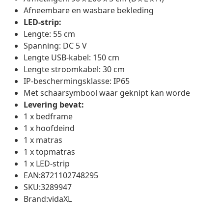
Afneembare en wasbare bekleding
LED-strip:
Lengte: 55 cm
Spanning: DC 5 V
Lengte USB-kabel: 150 cm
Lengte stroomkabel: 30 cm
IP-beschermingsklasse: IP65
Met schaarsymbool waar geknipt kan worde
Levering bevat:
1 x bedframe
1 x hoofdeind
1 x matras
1 x topmatras
1 x LED-strip
EAN:8721102748295
SKU:3289947
Brand:vidaXL