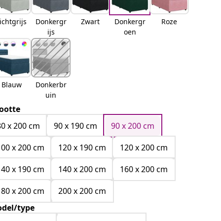
ichtgrijs
Donkergr
Zwart
Donkergr
Roze
ijs
oen
Blauw
Donkerbr
uin
ootte
80 x 200 cm
90 x 190 cm
90 x 200 cm
100 x 200 cm
120 x 190 cm
120 x 200 cm
140 x 190 cm
140 x 200 cm
160 x 200 cm
180 x 200 cm
200 x 200 cm
del/type