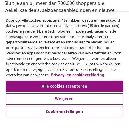
Sluit je aan bij meer dan 700.000 shoppers die
wekelijkse deals, seizoensaanbiedingen en nieuwe
artikelen van vidaXL ontvangen.
Door op “Alle cookies accepteren” te klikken, gaat u ermee akkoord
dat wij en onze advertentie- en analysepartners (45 derde partijen)
Onze sociale media
cookies en vergelijkbare technologieën mogen gebruiken om de
sitenavigatie te verbeteren, het sitegebruik te analyseren, en
gepersonaliseerde advertenties en inhoud aan te bieden. Wij en
onze partners verzamelen informatie over uw surfgedrag op
websites en apps voor het personaliseren van advertenties en voor
Herroeping van de overeenkomst
advertentiemetingen. Als u kiest voor “Weigeren”, worden alleen
functionele en analytische cookies gebruikt. U kunt uw voorkeuren
Een annulering voor je bestelling indienen
op elk moment wijzigen via de link voor cookie-instellingen in de
voettekst van de website.
Privacy- en cookieverklaring
Herroeping van de overeenkomst
Alle cookies accepteren
Weigeren
Klantenservice
Cookie-instellingen
Zakelijk