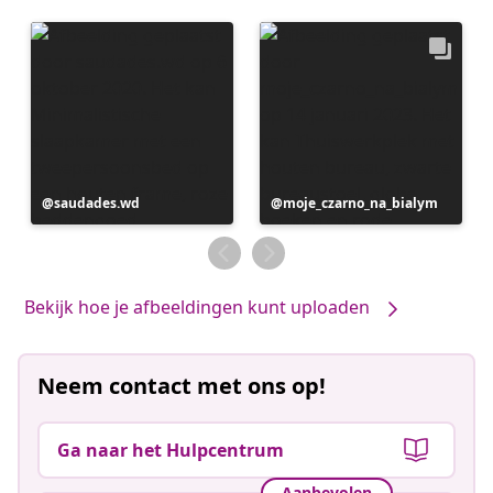
Bericht
saudades.wd
Bericht
moje_czarno_na_bialym
gepubliceerd
gepubliceerd
door
door
Bekijk hoe je afbeeldingen kunt uploaden
Neem contact met ons op!
Ga naar het Hulpcentrum
Aanbevolen