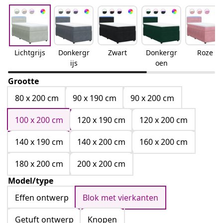
Lichtgrijs
Donkergr
Zwart
Donkergr
Roze
ijs
oen
Grootte
80 x 200 cm
90 x 190 cm
90 x 200 cm
100 x 200 cm
120 x 190 cm
120 x 200 cm
140 x 190 cm
140 x 200 cm
160 x 200 cm
180 x 200 cm
200 x 200 cm
Model/type
Effen ontwerp
Blok met vierkanten
Getuft ontwerp
Knopen