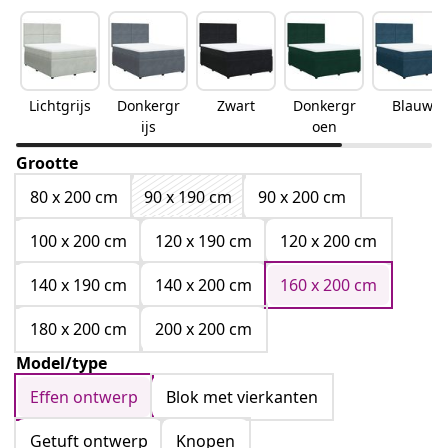
Lichtgrijs
Donkergr
Zwart
Donkergr
Blauw
ijs
oen
Grootte
80 x 200 cm
90 x 190 cm
90 x 200 cm
100 x 200 cm
120 x 190 cm
120 x 200 cm
140 x 190 cm
140 x 200 cm
160 x 200 cm
180 x 200 cm
200 x 200 cm
Model/type
Effen ontwerp
Blok met vierkanten
Getuft ontwerp
Knopen