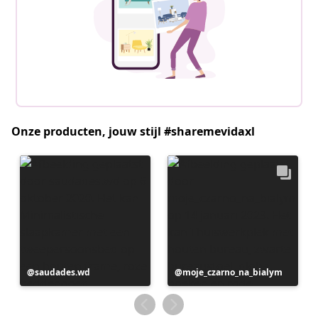
Onze producten, jouw stijl #sharemevidaxl
Bericht
saudades.wd
Bericht
moje_czarno_na_bialym
gepubliceerd
gepubliceerd
door
door