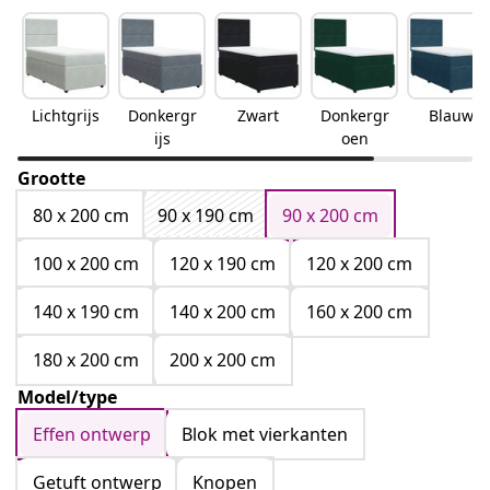
Lichtgrijs
Donkergr
Zwart
Donkergr
Blauw
ijs
oen
Grootte
80 x 200 cm
90 x 190 cm
90 x 200 cm
100 x 200 cm
120 x 190 cm
120 x 200 cm
140 x 190 cm
140 x 200 cm
160 x 200 cm
180 x 200 cm
200 x 200 cm
Model/type
Effen ontwerp
Blok met vierkanten
Getuft ontwerp
Knopen