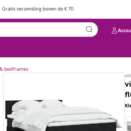
Gratis verzending boven de € 70
Acco
& bedframes
vi
v
f
Kl