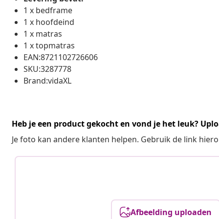
1 x bedframe
1 x hoofdeind
1 x matras
1 x topmatras
EAN:8721102726606
SKU:3287778
Brand:vidaXL
Heb je een product gekocht en vond je het leuk? Uplo
Je foto kan andere klanten helpen. Gebruik de link hie
Afbeelding uploaden