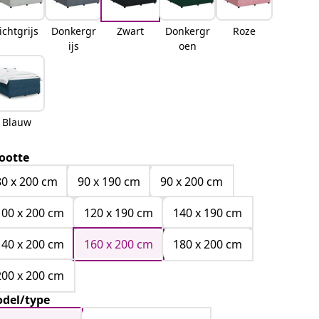
ichtgrijs
Donkergr
Zwart
Donkergr
Roze
ijs
oen
Blauw
ootte
80 x 200 cm
90 x 190 cm
90 x 200 cm
100 x 200 cm
120 x 190 cm
140 x 190 cm
140 x 200 cm
160 x 200 cm
180 x 200 cm
200 x 200 cm
del/type