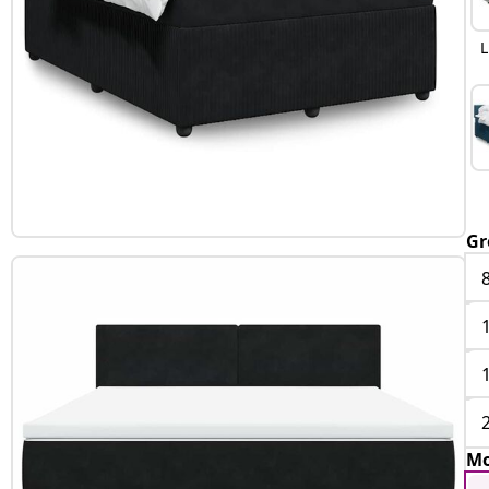
L
Gr
Mo