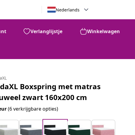
Nederlands
unt
Verlanglijstje
Winkelwagen
daXL
idaXL Boxspring met matras
luweel zwart 160x200 cm
eur
(6 verkrijgbare opties)