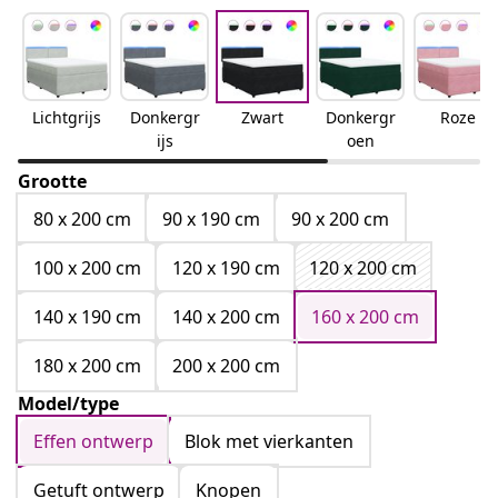
Lichtgrijs
Donkergr
Zwart
Donkergr
Roze
ijs
oen
Grootte
80 x 200 cm
90 x 190 cm
90 x 200 cm
100 x 200 cm
120 x 190 cm
120 x 200 cm
140 x 190 cm
140 x 200 cm
160 x 200 cm
180 x 200 cm
200 x 200 cm
Model/type
Effen ontwerp
Blok met vierkanten
Getuft ontwerp
Knopen