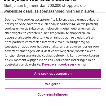
Sluit je aan bij meer dan 700.000 shoppers die
wekelijkse deals, seizoensaanbiedingen en nieuwe
artikelen van vidaXL ontvangen.
Door op “Alle cookies accepteren” te klikken, gaat u ermee akkoord
dat wij en onze advertentie- en analysepartners (45 derde partijen)
Onze sociale media
cookies en vergelijkbare technologieën mogen gebruiken om de
sitenavigatie te verbeteren, het sitegebruik te analyseren, en
gepersonaliseerde advertenties en inhoud aan te bieden. Wij en
onze partners verzamelen informatie over uw surfgedrag op
websites en apps voor het personaliseren van advertenties en voor
Herroeping van de overeenkomst
advertentiemetingen. Als u kiest voor “Weigeren”, worden alleen
functionele en analytische cookies gebruikt. U kunt uw voorkeuren
Een annulering voor je bestelling indienen
op elk moment wijzigen via de link voor cookie-instellingen in de
voettekst van de website.
Privacy- en cookieverklaring
Herroeping van de overeenkomst
Alle cookies accepteren
Weigeren
Klantenservice
Cookie-instellingen
Zakelijk