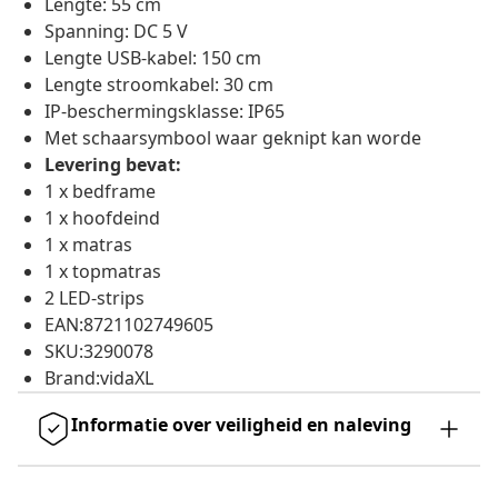
Lengte: 55 cm
Spanning: DC 5 V
Lengte USB-kabel: 150 cm
Lengte stroomkabel: 30 cm
IP-beschermingsklasse: IP65
Met schaarsymbool waar geknipt kan worde
Levering bevat:
1 x bedframe
1 x hoofdeind
1 x matras
1 x topmatras
2 LED-strips
EAN:8721102749605
SKU:3290078
Brand:vidaXL
Informatie over veiligheid en naleving