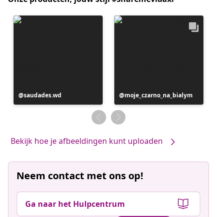
Bericht
saudades.wd
Bericht
moje_czarno_na_bialym
gepubliceerd
gepubliceerd
door
door
Bekijk hoe je afbeeldingen kunt uploaden
Neem contact met ons op!
Ga naar het Hulpcentrum