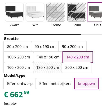
Zwart
Wit
Crème
Bruin
Grijs
Grootte
80 x 200 cm
90 x 190 cm
90 x 200 cm
100 x 200 cm
140 x 190 cm
140 x 200 cm
160 x 200 cm
180 x 200 cm
200 x 200 cm
Model/type
Effen ontwerp
Effen met spijkers
knoppwn
99
€
662
Inc. btw