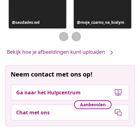
Bericht
saudades.wd
Bericht
moje_czarno_na_bialym
gepubliceerd
gepubliceerd
door
door
Bekijk hoe je afbeeldingen kunt uploaden
Neem contact met ons op!
Ga naar het Hulpcentrum
Aanbevolen
Chat met ons