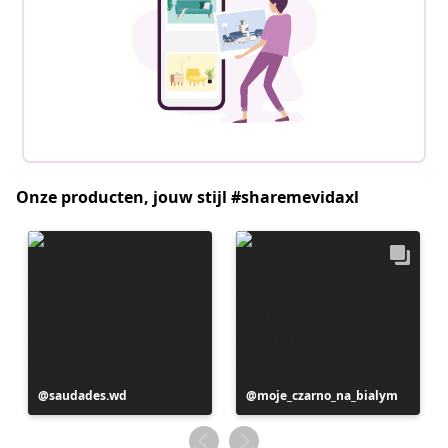
Onze producten, jouw stijl #sharemevidaxl
Bericht
saudades.wd
Bericht
moje_czarno_na_bialym
gepubliceerd
gepubliceerd
door
door